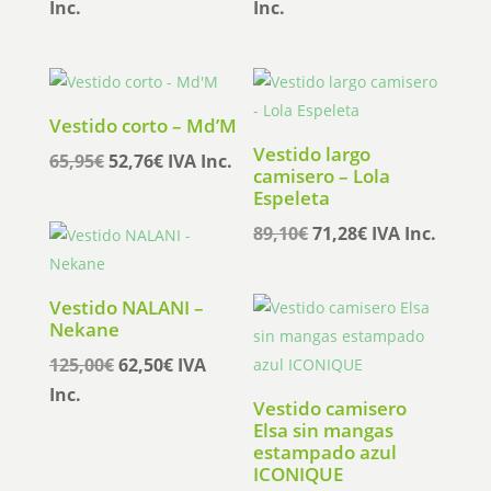
precio
precio
precio
precio
Inc.
Inc.
original
actual
original
actual
era:
es:
era:
es:
129,90€.
103,92€.
135,95€.
108,76€.
Vestido corto – Md’M
Vestido largo
El
El
65,95
€
52,76
€
IVA Inc.
camisero – Lola
precio
precio
Espeleta
original
actual
El
El
89,10
€
71,28
€
IVA Inc.
era:
es:
precio
precio
65,95€.
52,76€.
original
actual
Vestido NALANI –
era:
es:
Nekane
89,10€.
71,28€.
El
El
125,00
€
62,50
€
IVA
precio
precio
Inc.
Vestido camisero
original
actual
Elsa sin mangas
era:
es:
estampado azul
ICONIQUE
125,00€.
62,50€.