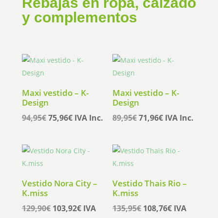
Rebajas en ropa, calzado
y complementos
Maxi vestido – K-
Maxi vestido – K-
Design
Design
El
El
El
El
94,95
€
75,96
€
IVA Inc.
89,95
€
71,96
€
IVA Inc.
precio
precio
precio
precio
original
actual
original
actual
era:
es:
era:
es:
94,95€.
75,96€.
89,95€.
71,96€.
Vestido Nora City –
Vestido Thais Rio –
K.miss
K.miss
El
El
El
El
129,90
€
103,92
€
IVA
135,95
€
108,76
€
IVA