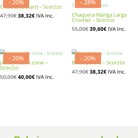
- 20%
- 28%
Chaleco Jackard – Scorzzo
Chaqueta Manga Larga
El
El
47,90
€
38,32
€
IVA Inc.
Crochet – Scorzzo
precio
precio
El
El
55,00
€
39,60
€
IVA Inc.
original
actual
precio
precio
era:
es:
original
actual
47,90€.
38,32€.
era:
es:
- 20%
- 20%
55,00€.
39,60€.
Jersey cuello cisne –
Blusa polera – Scorzzo
Scorzzo
El
El
47,90
€
38,32
€
IVA Inc.
El
El
50,00
€
40,00
€
IVA Inc.
precio
precio
precio
precio
original
actual
original
actual
era:
es:
era:
es:
47,90€.
38,32€.
50,00€.
40,00€.