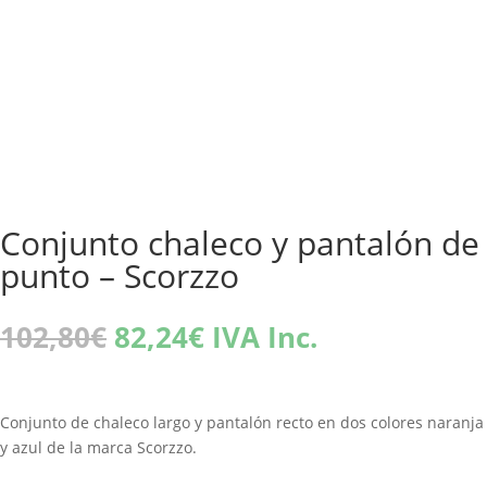
Conjunto chaleco y pantalón de
punto – Scorzzo
El
El
102,80
€
82,24
€
IVA Inc.
precio
precio
original
actual
era:
es:
Conjunto de chaleco largo y pantalón recto en dos colores naranja
102,80€.
82,24€.
y azul de la marca Scorzzo.