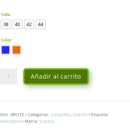
Talla
38
40
42
44
Color
Conjunto
Añadir al carrito
chaleco
y
pantalón
de
punto
-
SKU:
3851TE
Categorías:
Conjuntos
,
Scorzzo
Etiqueta:
Scorzzo
specialprice
Marca:
Scorzzo
cantidad