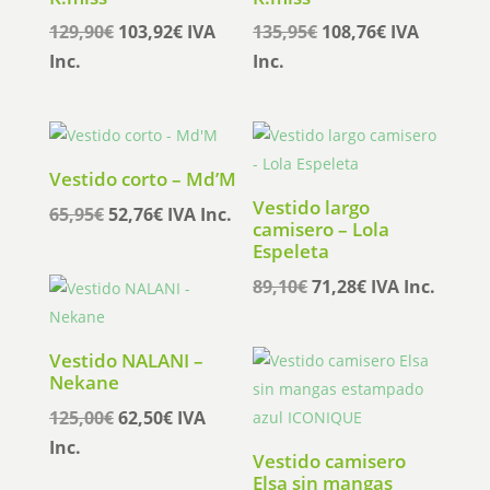
El
El
El
El
129,90
€
103,92
€
IVA
135,95
€
108,76
€
IVA
precio
precio
precio
precio
Inc.
Inc.
original
actual
original
actual
era:
es:
era:
es:
129,90€.
103,92€.
135,95€.
108,76€.
Vestido corto – Md’M
Vestido largo
El
El
65,95
€
52,76
€
IVA Inc.
camisero – Lola
precio
precio
Espeleta
original
actual
El
El
89,10
€
71,28
€
IVA Inc.
era:
es:
precio
precio
65,95€.
52,76€.
original
actual
Vestido NALANI –
era:
es:
Nekane
89,10€.
71,28€.
El
El
125,00
€
62,50
€
IVA
precio
precio
Inc.
Vestido camisero
original
actual
Elsa sin mangas