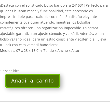
era:
es:
¡Destaca con el sofisticado bolso bandolera 241531! Perfecto para
45,00€.
36,00€.
quienes buscan moda y funcionalidad, este accesorio es
imprescindible para cualquier ocasión. Su diseño elegante
complementa cualquier atuendo, mientras los bolsillos
estratégicos ofrecen una organización impecable. La correa
ajustable garantiza un ajuste cómodo y versátil. Además, es un
bolso vegano, ideal para un estilo consciente y sostenible. ¡Eleva
tu look con esta versátil bandolera!
Medidas: 07 x 23 x 18 Cm (Fondo x Ancho x Alto)
1 disponibles
Añadir al carrito
Bolso
bandolera
negro
PEPE
MOLL