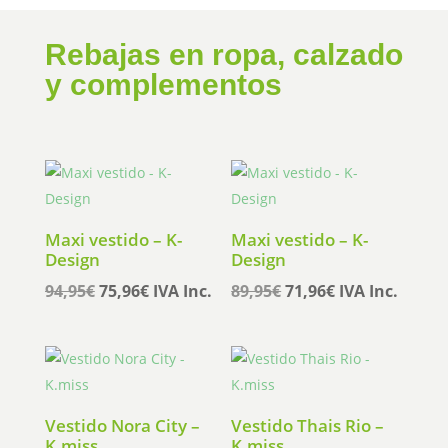
Rebajas en ropa, calzado
y complementos
Maxi vestido – K-
Maxi vestido – K-
Design
Design
El
El
El
El
94,95
€
75,96
€
IVA Inc.
89,95
€
71,96
€
IVA Inc.
precio
precio
precio
precio
original
actual
original
actual
era:
es:
era:
es:
94,95€.
75,96€.
89,95€.
71,96€.
Vestido Nora City –
Vestido Thais Rio –
K.miss
K.miss