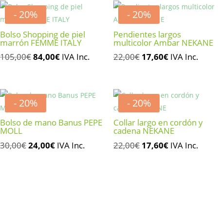
- 20%
- 20%
Bolso Shopping de piel
Pendientes largos
marrón FEMME ITALY
multicolor Ambar NEKANE
El
El
El
El
105,00
€
84,00
€
IVA Inc.
22,00
€
17,60
€
IVA Inc.
precio
precio
precio
precio
original
actual
original
actual
era:
es:
era:
es:
- 20%
- 20%
105,00€.
84,00€.
22,00€.
17,60€.
Bolso de mano Banus PEPE
Collar largo en cordón y
MOLL
cadena NEKANE
El
El
El
El
30,00
€
24,00
€
IVA Inc.
22,00
€
17,60
€
IVA Inc.
precio
precio
precio
precio
original
actual
original
actual
era:
es:
era:
es:
30,00€.
24,00€.
22,00€.
17,60€.