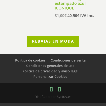
era:
es:
estampado azul
ICONIQUE
125,00€.
62,50€.
El
El
81,00
€
40,50
€
IVA Inc.
precio
precio
original
actual
era:
es:
81,00€.
40,50€.
REBAJAS EN MODA
Política de cookies
Condiciones de venta
Condiciones generales de uso
Política de privacidad y aviso legal
Personalizar Cookies
Diseñado por Syctus.es