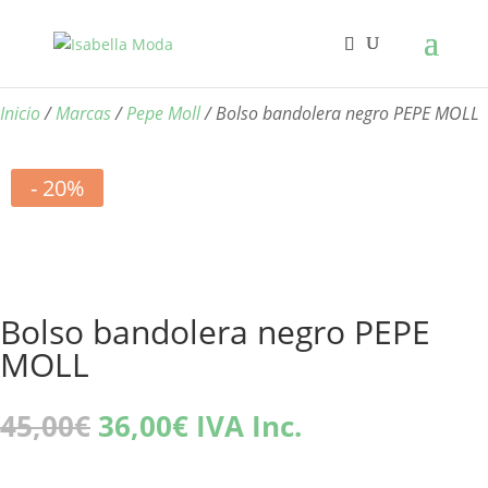
Inicio
/
Marcas
/
Pepe Moll
/ Bolso bandolera negro PEPE MOLL
- 20%
Bolso bandolera negro PEPE
MOLL
El
El
45,00
€
36,00
€
IVA Inc.
precio
precio
original
actual