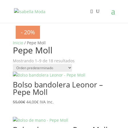
- 20%
- 20%
- 20%
- 20%
- 20%
- 20%
- 20%
- 20%
- 20%
Inicio
/ Pepe Moll
Pepe Moll
Mostrando 1–9 de 18 resultados
Bolso bandolera Leonor –
Pepe Moll
El
El
55,00
€
44,00
€
IVA Inc.
precio
precio
original
actual
era:
es:
55,00€.
44,00€.