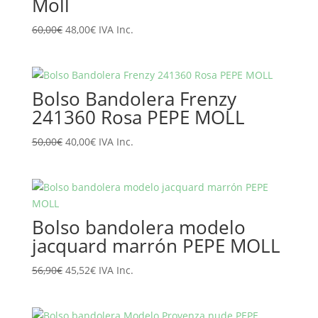
Moll
El
El
60,00
€
48,00
€
IVA Inc.
precio
precio
original
actual
era:
es:
Bolso Bandolera Frenzy
60,00€.
48,00€.
241360 Rosa PEPE MOLL
El
El
50,00
€
40,00
€
IVA Inc.
precio
precio
original
actual
era:
es:
50,00€.
40,00€.
Bolso bandolera modelo
jacquard marrón PEPE MOLL
El
El
56,90
€
45,52
€
IVA Inc.
precio
precio
original
actual