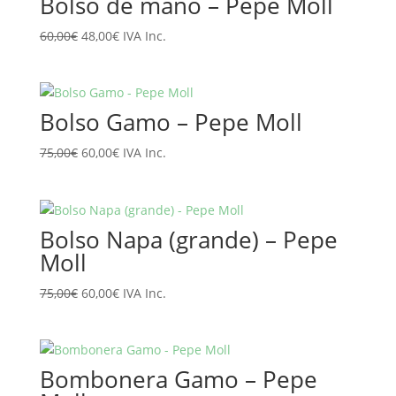
Bolso de mano – Pepe Moll
El
El
60,00
€
48,00
€
IVA Inc.
precio
precio
original
actual
era:
es:
Bolso Gamo – Pepe Moll
60,00€.
48,00€.
El
El
75,00
€
60,00
€
IVA Inc.
precio
precio
original
actual
era:
es:
Bolso Napa (grande) – Pepe
75,00€.
60,00€.
Moll
El
El
75,00
€
60,00
€
IVA Inc.
precio
precio
original
actual
era:
es:
Bombonera Gamo – Pepe
75,00€.
60,00€.