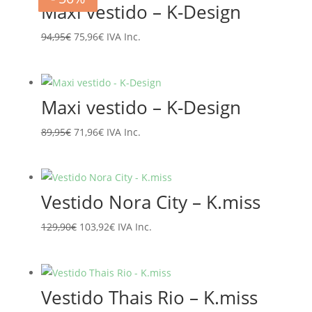
Maxi vestido – K-Design
El
El
94,95
€
75,96
€
IVA Inc.
precio
precio
original
actual
era:
es:
Maxi vestido – K-Design
94,95€.
75,96€.
El
El
89,95
€
71,96
€
IVA Inc.
precio
precio
original
actual
era:
es:
Vestido Nora City – K.miss
89,95€.
71,96€.
El
El
129,90
€
103,92
€
IVA Inc.
precio
precio
original
actual
era:
es:
Vestido Thais Rio – K.miss
129,90€.
103,92€.