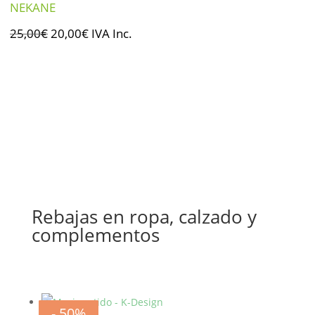
NEKANE
El
El
25,00
€
20,00
€
IVA Inc.
precio
precio
original
actual
era:
es:
25,00€.
20,00€.
Rebajas en ropa, calzado y
complementos
- 20%
- 20%
- 20%
- 20%
- 20%
- 20%
- 50%
- 50%