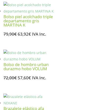
era:
es:
74,00€.
59,20€.
Bolso piel acolchado triple
departamento gris
MARTINA K
El
El
79,90
€
63,92
€
IVA Inc.
precio
precio
original
actual
era:
es:
79,90€.
63,92€.
Bolso de hombro urban
durazmo hobo VOLUM
El
El
72,00
€
57,60
€
IVA Inc.
precio
precio
original
actual
era:
es:
72,00€.
57,60€.
Brazalete elástico afa