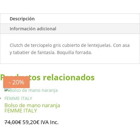
Descripción
Información adicional
Clutch de terciopelo gris cubierto de lentejuelas. Con asa
y tabatier de fantasía. Boquilla forrada.
Productos relacionados
- 20%
- 20%
- 20%
- 20%
Bolso de mano naranja
FEMME ITALY
El
El
74,00
€
59,20
€
IVA Inc.
precio
precio
original
actual