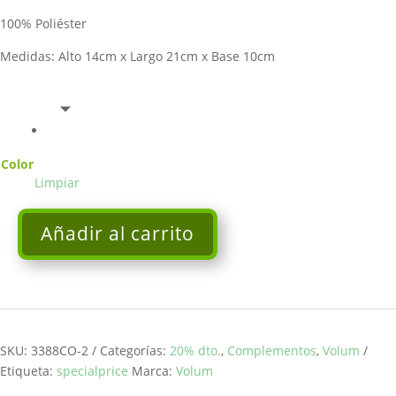
100% Poliéster
Medidas: Alto 14cm x Largo 21cm x Base 10cm
Color
Limpiar
Añadir al carrito
Clutch
Pictor
gris
VOLUM
cantidad
SKU:
3388CO-2
Categorías:
20% dto.
,
Complementos
,
Volum
Etiqueta:
specialprice
Marca:
Volum