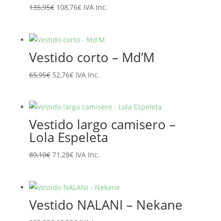
El
El
135,95
€
108,76
€
IVA Inc.
precio
precio
original
actual
era:
es:
Vestido corto – Md’M
135,95€.
108,76€.
El
El
65,95
€
52,76
€
IVA Inc.
precio
precio
original
actual
era:
es:
Vestido largo camisero –
65,95€.
52,76€.
Lola Espeleta
El
El
89,10
€
71,28
€
IVA Inc.
precio
precio
original
actual
era:
es:
Vestido NALANI – Nekane
89,10€.
71,28€.