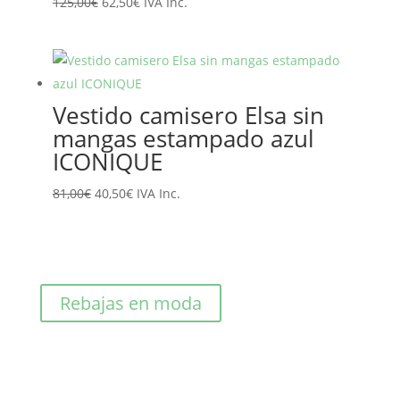
El
El
125,00
€
62,50
€
IVA Inc.
precio
precio
original
actual
era:
es:
125,00€.
62,50€.
Vestido camisero Elsa sin
mangas estampado azul
ICONIQUE
El
El
81,00
€
40,50
€
IVA Inc.
precio
precio
original
actual
era:
es:
81,00€.
40,50€.
Rebajas en moda