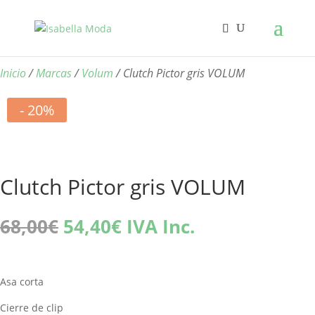
Inicio
/
Marcas
/
Volum
/ Clutch Pictor gris VOLUM
- 20%
Clutch Pictor gris VOLUM
El
El
68,00
€
54,40
€
IVA Inc.
precio
precio
original
actual
era:
es:
Asa corta
68,00€.
54,40€.
Cierre de clip