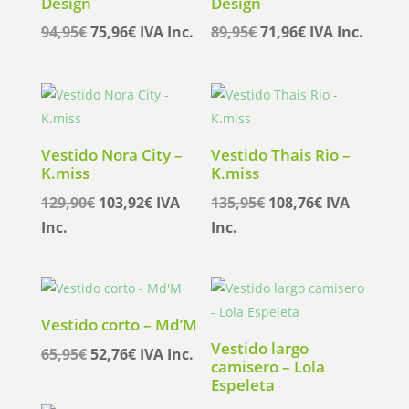
Design
Design
El
El
El
El
94,95
€
75,96
€
IVA Inc.
89,95
€
71,96
€
IVA Inc.
precio
precio
precio
precio
original
actual
original
actual
era:
es:
era:
es:
94,95€.
75,96€.
89,95€.
71,96€.
Vestido Nora City –
Vestido Thais Rio –
K.miss
K.miss
El
El
El
El
129,90
€
103,92
€
IVA
135,95
€
108,76
€
IVA
precio
precio
precio
precio
Inc.
Inc.
original
actual
original
actual
era:
es:
era:
es:
129,90€.
103,92€.
135,95€.
108,76€.
Vestido corto – Md’M
Vestido largo
El
El
65,95
€
52,76
€
IVA Inc.
camisero – Lola
precio
precio
Espeleta
original
actual