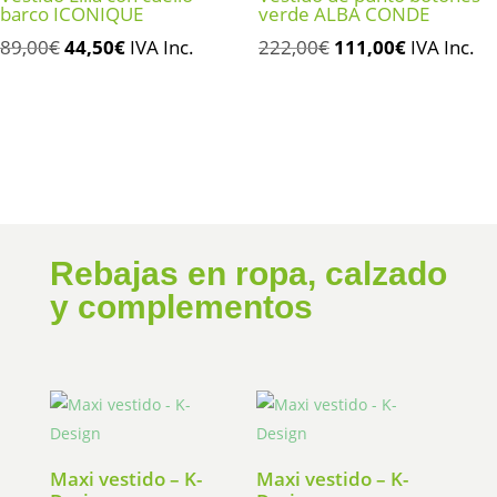
barco ICONIQUE
verde ALBA CONDE
El
El
El
El
89,00
€
44,50
€
IVA Inc.
222,00
€
111,00
€
IVA Inc.
precio
precio
precio
precio
original
actual
original
actual
era:
es:
era:
es:
89,00€.
44,50€.
222,00€.
111,00€.
Rebajas en ropa, calzado
y complementos
Maxi vestido – K-
Maxi vestido – K-