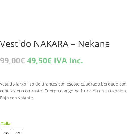
Vestido NAKARA – Nekane
El
El
99,00
€
49,50
€
IVA Inc.
precio
precio
original
actual
era:
es:
Vestido largo liso de tirantes con escote cuadrado bordado con
99,00€.
49,50€.
cenefas en contraste. Cuerpo con goma fruncida en la espalda.
Bajo con volante.
Talla
40
42