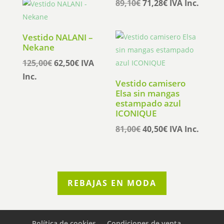
El
El
89,10
€
71,28
€
IVA Inc.
era:
es:
precio
precio
65,95€.
52,76€.
original
actual
Vestido NALANI –
era:
es:
Nekane
89,10€.
71,28€.
El
El
125,00
€
62,50
€
IVA
precio
precio
Inc.
Vestido camisero
original
actual
Elsa sin mangas
era:
es:
estampado azul
ICONIQUE
125,00€.
62,50€.
El
El
81,00
€
40,50
€
IVA Inc.
precio
precio
original
actual
era:
es:
81,00€.
40,50€.
REBAJAS EN MODA
Política de cookies
Condiciones de venta