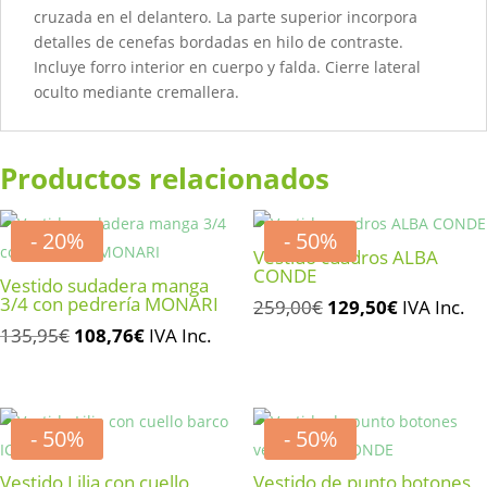
cruzada en el delantero. La parte superior incorpora
detalles de cenefas bordadas en hilo de contraste.
Incluye forro interior en cuerpo y falda. Cierre lateral
oculto mediante cremallera.
Productos relacionados
- 20%
- 50%
Vestido cuadros ALBA
CONDE
Vestido sudadera manga
3/4 con pedrería MONARI
El
El
259,00
€
129,50
€
IVA Inc.
El
El
precio
precio
135,95
€
108,76
€
IVA Inc.
precio
precio
original
actual
original
actual
era:
es:
era:
es:
259,00€.
129,50€.
- 50%
- 50%
135,95€.
108,76€.
Vestido Lilia con cuello
Vestido de punto botones