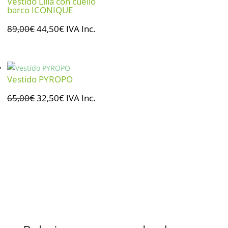
Vestido Lilia con cuello
barco ICONIQUE
El
El
89,00
€
44,50
€
IVA Inc.
precio
precio
original
actual
era:
es:
Vestido PYROPO
89,00€.
44,50€.
El
El
65,00
€
32,50
€
IVA Inc.
precio
precio
original
actual
era:
es:
65,00€.
32,50€.