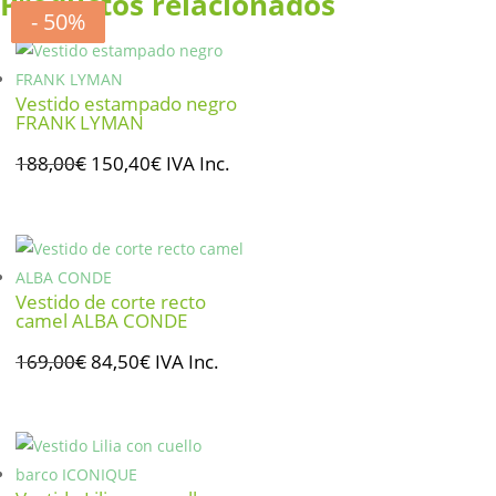
Productos relacionados
- 20%
- 50%
- 50%
- 50%
Vestido estampado negro
FRANK LYMAN
El
El
188,00
€
150,40
€
IVA Inc.
precio
precio
original
actual
era:
es:
188,00€.
150,40€.
Vestido de corte recto
camel ALBA CONDE
El
El
169,00
€
84,50
€
IVA Inc.
precio
precio
original
actual
era:
es:
169,00€.
84,50€.