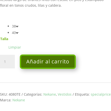
109,00€.
54,50€.
floral en tonos crudos, lilas y caldera.
38
40
Talla
Limpiar
Vestido
Añadir al carrito
ERAM
-
Nekane
cantidad
SKU:
4080TE
Categorías:
Nekane
,
Vestidos
Etiqueta:
specialprice
Marca:
Nekane