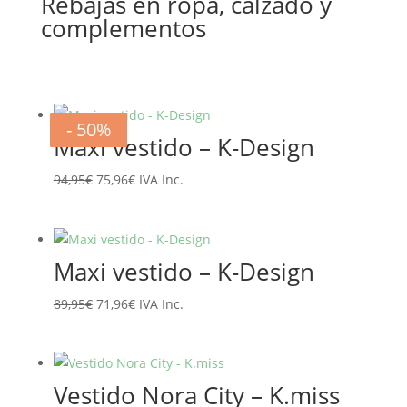
Rebajas en ropa, calzado y
complementos
- 20%
- 20%
- 20%
- 20%
- 20%
- 20%
- 50%
- 50%
Maxi vestido – K-Design
El
El
94,95
€
75,96
€
IVA Inc.
precio
precio
original
actual
era:
es:
Maxi vestido – K-Design
94,95€.
75,96€.
El
El
89,95
€
71,96
€
IVA Inc.
precio
precio
original
actual
era:
es:
Vestido Nora City – K.miss
89,95€.
71,96€.