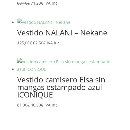
El
El
89,10
€
71,28
€
IVA Inc.
precio
precio
original
actual
era:
es:
Vestido NALANI – Nekane
89,10€.
71,28€.
El
El
125,00
€
62,50
€
IVA Inc.
precio
precio
original
actual
era:
es:
125,00€.
62,50€.
Vestido camisero Elsa sin
mangas estampado azul
ICONIQUE
El
El
81,00
€
40,50
€
IVA Inc.
precio
precio
original
actual
era:
es: