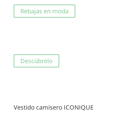
81,00€.
40,50€.
Rebajas en moda
Descúbrelo
Vestido camisero ICONIQUE