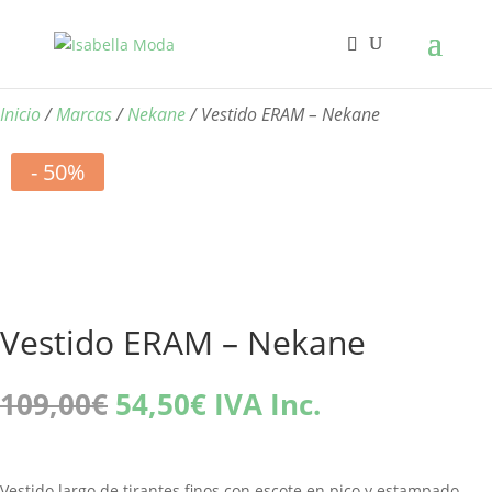
Inicio
/
Marcas
/
Nekane
/ Vestido ERAM – Nekane
- 50%
Vestido ERAM – Nekane
El
El
109,00
€
54,50
€
IVA Inc.
precio
precio
original
actual
era:
es:
Vestido largo de tirantes finos con escote en pico y estampado