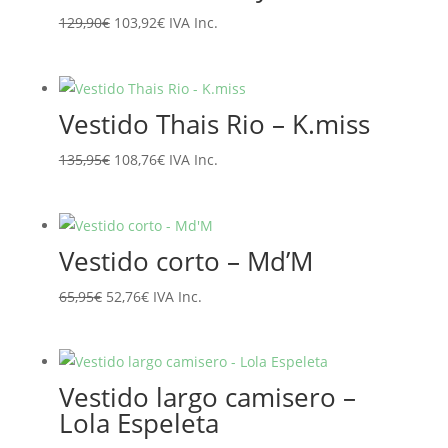
El
El
129,90
€
103,92
€
IVA Inc.
precio
precio
original
actual
era:
es:
Vestido Thais Rio – K.miss
129,90€.
103,92€.
El
El
135,95
€
108,76
€
IVA Inc.
precio
precio
original
actual
era:
es:
Vestido corto – Md’M
135,95€.
108,76€.
El
El
65,95
€
52,76
€
IVA Inc.
precio
precio
original
actual
era:
es:
Vestido largo camisero –
65,95€.
52,76€.
Lola Espeleta