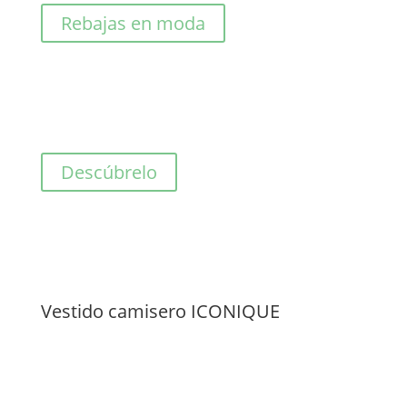
81,00€.
40,50€.
Rebajas en moda
Descúbrelo
Vestido camisero ICONIQUE