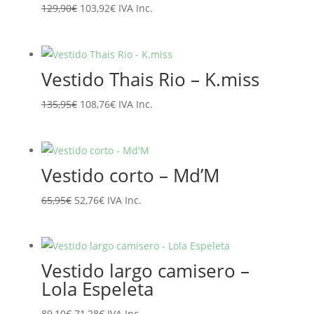
El
El
129,90
€
103,92
€
IVA Inc.
precio
precio
original
actual
era:
es:
Vestido Thais Rio – K.miss
129,90€.
103,92€.
El
El
135,95
€
108,76
€
IVA Inc.
precio
precio
original
actual
era:
es:
Vestido corto – Md’M
135,95€.
108,76€.
El
El
65,95
€
52,76
€
IVA Inc.
precio
precio
original
actual
era:
es:
Vestido largo camisero –
65,95€.
52,76€.
Lola Espeleta
El
El
89,10
€
71,28
€
IVA Inc.