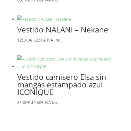
precio
precio
original
actual
era:
es:
Vestido NALANI – Nekane
89,10€.
71,28€.
El
El
125,00
€
62,50
€
IVA Inc.
precio
precio
original
actual
era:
es:
125,00€.
62,50€.
Vestido camisero Elsa sin
mangas estampado azul
ICONIQUE
El
El
81,00
€
40,50
€
IVA Inc.
precio
precio
original
actual
era:
es: