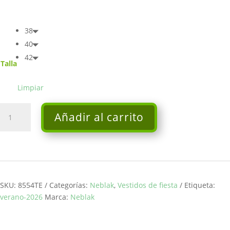
38
40
42
Talla
Limpiar
Vestido
Añadir al carrito
Mayte
-
Neblak
cantidad
SKU:
8554TE
Categorías:
Neblak
,
Vestidos de fiesta
Etiqueta:
verano-2026
Marca:
Neblak