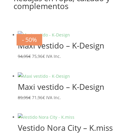
complementos
- 20%
- 20%
- 20%
- 20%
- 20%
- 20%
- 50%
- 50%
Maxi vestido – K-Design
El
El
94,95
€
75,96
€
IVA Inc.
precio
precio
original
actual
era:
es:
Maxi vestido – K-Design
94,95€.
75,96€.
El
El
89,95
€
71,96
€
IVA Inc.
precio
precio
original
actual
era:
es:
Vestido Nora City – K.miss
89,95€.
71,96€.