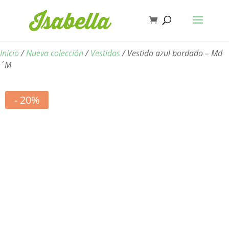
Inicio
/
Nueva colección
/
Vestidos
/ Vestido azul bordado – Md
´M
- 20%