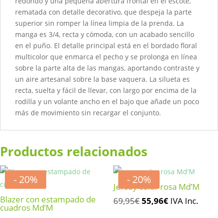
redondo y una pequeña abertura frontal en el escote,
rematada con detalle decorativo, que despeja la parte
superior sin romper la línea limpia de la prenda. La
manga es 3/4, recta y cómoda, con un acabado sencillo
en el puño. El detalle principal está en el bordado floral
multicolor que enmarca el pecho y se prolonga en línea
sobre la parte alta de las mangas, aportando contraste y
un aire artesanal sobre la base vaquera. La silueta es
recta, suelta y fácil de llevar, con largo por encima de la
rodilla y un volante ancho en el bajo que añade un poco
más de movimiento sin recargar el conjunto.
Productos relacionados
- 20%
- 20%
Jersey color rosa Md’M
Blazer con estampado de
El
El
69,95
€
55,96
€
IVA Inc.
cuadros Md’M
precio
precio