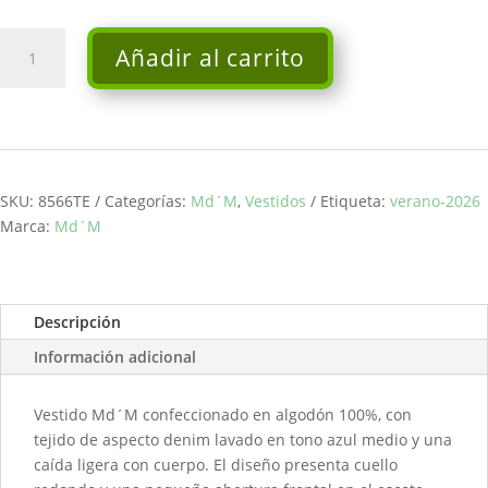
Vestido
Añadir al carrito
azul
bordado
-
Md
´M
cantidad
SKU:
8566TE
Categorías:
Md´M
,
Vestidos
Etiqueta:
verano-2026
Marca:
Md´M
Descripción
Información adicional
Vestido Md´M confeccionado en algodón 100%, con
tejido de aspecto denim lavado en tono azul medio y una
caída ligera con cuerpo. El diseño presenta cuello