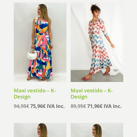
Maxi vestido – K-
Maxi vestido – K-
Design
Design
El
El
El
El
94,95
€
75,96
€
IVA Inc.
89,95
€
71,96
€
IVA Inc.
precio
precio
precio
precio
original
actual
original
actual
era:
es:
era:
es: