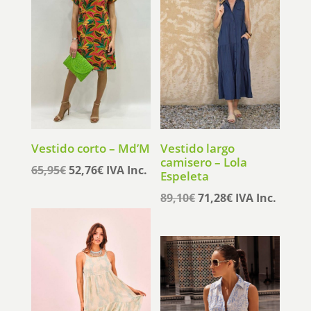
Vestido corto – Md’M
Vestido largo
camisero – Lola
El
El
65,95
€
52,76
€
IVA Inc.
Espeleta
precio
precio
El
El
89,10
€
71,28
€
IVA Inc.
original
actual
precio
precio
era:
es:
original
actual
65,95€.
52,76€.
era:
es:
89,10€.
71,28€.