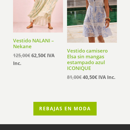
Vestido NALANI –
Nekane
Vestido camisero
El
El
125,00
€
62,50
€
IVA
Elsa sin mangas
estampado azul
precio
precio
Inc.
ICONIQUE
original
actual
El
El
81,00
€
40,50
€
IVA Inc.
era:
es:
precio
precio
125,00€.
62,50€.
original
actual
era:
es:
81,00€.
40,50€.
REBAJAS EN MODA