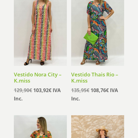
94,95€.
75,96€.
89,95€.
71,96€.
Vestido Nora City –
Vestido Thais Rio –
K.miss
K.miss
El
El
El
El
129,90
€
103,92
€
IVA
135,95
€
108,76
€
IVA
precio
precio
precio
precio
Inc.
Inc.
original
actual
original
actual
era:
es:
era:
es:
129,90€.
103,92€.
135,95€.
108,76€.