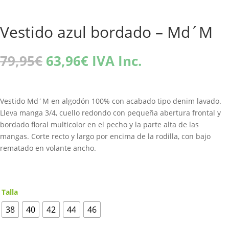
Vestido azul bordado – Md´M
El
El
79,95
€
63,96
€
IVA Inc.
precio
precio
original
actual
era:
es:
Vestido Md´M en algodón 100% con acabado tipo denim lavado.
79,95€.
63,96€.
Lleva manga 3/4, cuello redondo con pequeña abertura frontal y
bordado floral multicolor en el pecho y la parte alta de las
mangas. Corte recto y largo por encima de la rodilla, con bajo
rematado en volante ancho.
Talla
38
40
42
44
46