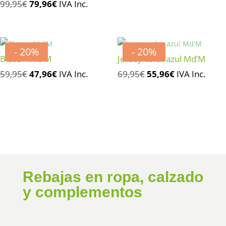
El
El
99,95
€
79,96
€
IVA Inc.
original
actual
precio
precio
era:
es:
original
actual
69,95€.
55,96€.
era:
es:
- 20%
- 20%
99,95€.
79,96€.
Blusa – Md’M
Jersey color azul Md’M
El
El
El
El
59,95
€
47,96
€
IVA Inc.
69,95
€
55,96
€
IVA Inc.
precio
precio
precio
precio
original
actual
original
actual
era:
es:
era:
es:
59,95€.
47,96€.
69,95€.
55,96€.
Rebajas en ropa, calzado
y complementos