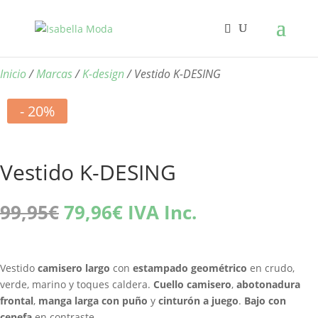
Inicio
/
Marcas
/
K-design
/ Vestido K-DESING
- 20%
Vestido K-DESING
El
El
99,95
€
79,96
€
IVA Inc.
precio
precio
original
actual
era:
es:
Vestido
camisero largo
con
estampado geométrico
en crudo,
99,95€.
79,96€.
verde, marino y toques caldera.
Cuello camisero
,
abotonadura
frontal
,
manga larga con puño
y
cinturón a juego
.
Bajo con
cenefa
en contraste.