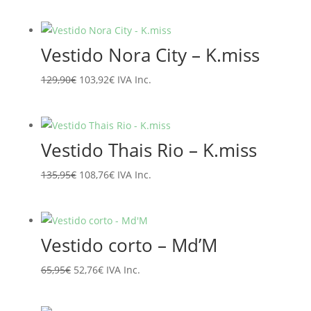
precio
precio
original
actual
era:
es:
Vestido Nora City – K.miss
89,95€.
71,96€.
El
El
129,90
€
103,92
€
IVA Inc.
precio
precio
original
actual
era:
es:
Vestido Thais Rio – K.miss
129,90€.
103,92€.
El
El
135,95
€
108,76
€
IVA Inc.
precio
precio
original
actual
era:
es:
Vestido corto – Md’M
135,95€.
108,76€.
El
El
65,95
€
52,76
€
IVA Inc.
precio
precio
original
actual