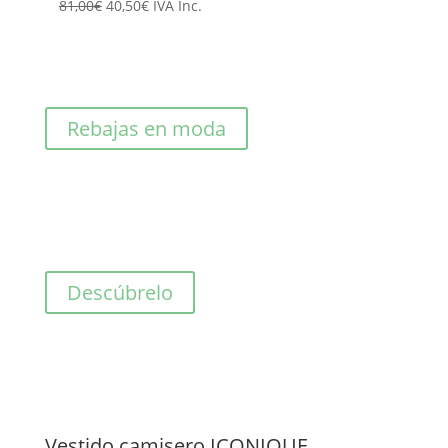
El
El
81,00
€
40,50
€
IVA Inc.
precio
precio
original
actual
era:
es:
81,00€.
40,50€.
Rebajas en moda
Descúbrelo
Vestido camisero ICONIQUE