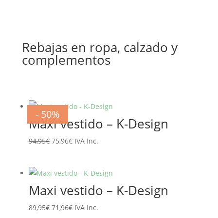
Rebajas en ropa, calzado y
complementos
- 20%
- 20%
- 20%
- 20%
- 20%
- 20%
- 50%
- 50%
Maxi vestido – K-Design
El
El
94,95
€
75,96
€
IVA Inc.
precio
precio
original
actual
era:
es:
Maxi vestido – K-Design
94,95€.
75,96€.
El
El
89,95
€
71,96
€
IVA Inc.