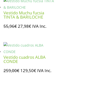
era:
es:
89,00€.
44,50€.
Vestido Muchu fucsia
TINTA & BARILOCHE
El
El
55,96
€
27,98
€
IVA Inc.
precio
precio
original
actual
era:
es:
55,96€.
27,98€.
Vestido cuadros ALBA
CONDE
El
El
259,00
€
129,50
€
IVA Inc.
precio
precio
original
actual
era:
es:
259,00€.
129,50€.