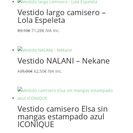
era:
es:
Vestido largo camisero –
65,95€.
52,76€.
Lola Espeleta
El
El
89,10
€
71,28
€
IVA Inc.
precio
precio
original
actual
era:
es:
Vestido NALANI – Nekane
89,10€.
71,28€.
El
El
125,00
€
62,50
€
IVA Inc.
precio
precio
original
actual
era:
es:
125,00€.
62,50€.
Vestido camisero Elsa sin
mangas estampado azul
ICONIQUE