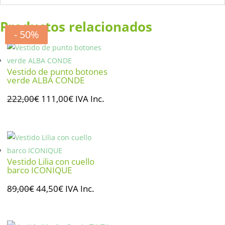
Productos relacionados
- 50%
- 50%
- 50%
- 50%
Vestido de punto botones
verde ALBA CONDE
El
El
222,00
€
111,00
€
IVA Inc.
precio
precio
original
actual
era:
es:
222,00€.
111,00€.
Vestido Lilia con cuello
barco ICONIQUE
El
El
89,00
€
44,50
€
IVA Inc.
precio
precio
original
actual