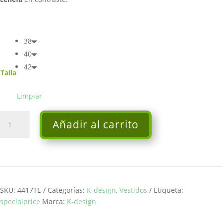
38
40
42
Talla
Limpiar
Vestido
Añadir al carrito
K-
DESING
cantidad
SKU:
4417TE
Categorías:
K-design
,
Vestidos
Etiqueta:
specialprice
Marca:
K-design