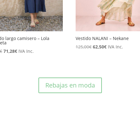
do largo camisero – Lola
Vestido NALANI – Nekane
eta
El
El
125,00
€
62,50
€
IVA Inc.
El
El
€
71,28
€
IVA Inc.
precio
precio
precio
precio
original
actual
original
actual
era:
es:
era:
es:
125,00€.
62,50€.
89,10€.
71,28€.
Rebajas en moda