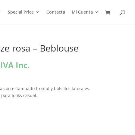
Special Price
Contacta
Mi Cuenta
ze rosa – Beblouse
El
IVA Inc.
precio
l
actual
es:
 con estampado frontal y bolsillos laterales.
€.
84,00€.
 para looks casual.