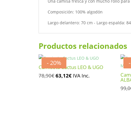
Una camisa fresca y con mucho rollo para
Composición: 100% algodón
Largo delantero: 70 cm - Largo espalda: 8
Productos relacionados
- 20%
Camiseta Cactus LEO & UGO
Cami
El
El
78,90
€
63,12
€
IVA Inc.
ALB
precio
precio
99,0
original
actual
era:
es:
78,90€.
63,12€.