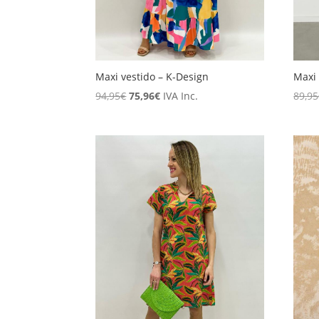
Maxi vestido – K-Design
Maxi 
El
El
94,95
€
75,96
€
IVA Inc.
89,95
precio
precio
original
actual
era:
es:
94,95€.
75,96€.