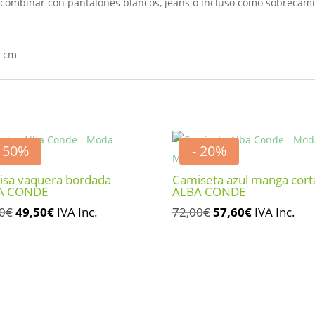
 combinar con pantalones blancos, jeans o incluso como sobrecami
4 cm
- 50%
- 20%
sa vaquera bordada
Camiseta azul manga cort
A CONDE
ALBA CONDE
El
El
El
El
0
€
49,50
€
IVA Inc.
72,00
€
57,60
€
IVA Inc.
precio
precio
precio
precio
original
actual
original
actual
era:
es:
era:
es:
99,00€.
49,50€.
72,00€.
57,60€.