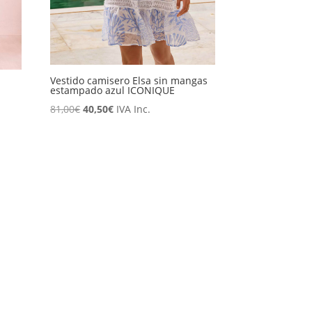
Vestido camisero Elsa sin mangas
estampado azul ICONIQUE
El
El
81,00
€
40,50
€
IVA Inc.
precio
precio
original
actual
era:
es:
81,00€.
40,50€.