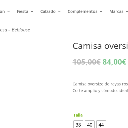
ión
Fiesta
Calzado
Complementos
Marcas
rosa – Beblouse
Camisa oversi
El
105,00
€
84,00
€
precio
origina
era:
Camisa oversize de rayas rosa
105,00
Corte amplio y cómodo, ideal
Talla
38
40
44