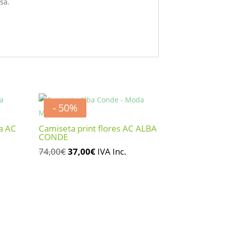
sa.
- 50%
a AC
Camiseta print flores AC ALBA
CONDE
El
El
74,00
€
37,00
€
IVA Inc.
precio
precio
original
actual
era:
es:
74,00€.
37,00€.