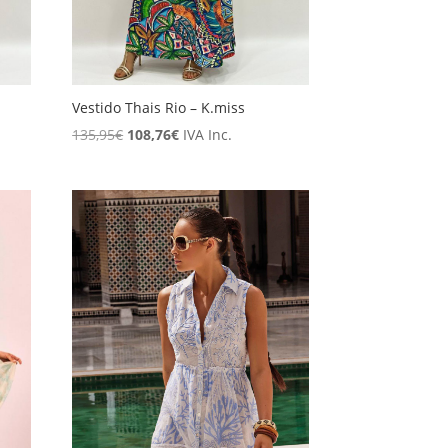
Vestido Thais Rio – K.miss
El
El
135,95
€
108,76
€
IVA Inc.
precio
precio
original
actual
era:
es:
135,95€.
108,76€.