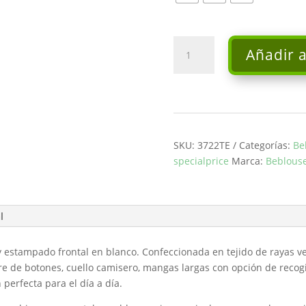
Camisa
Añadir a
oversize
rosa
-
Beblouse
cantidad
SKU:
3722TE
Categorías:
Be
specialprice
Marca:
Beblous
l
y estampado frontal en blanco. Confeccionada en tejido de rayas 
re de botones, cuello camisero, mangas largas con opción de recogid
 perfecta para el día a día.