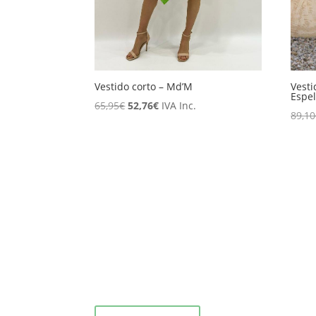
Vestido corto – Md’M
Vesti
Espel
El
El
65,95
€
52,76
€
IVA Inc.
89,10
precio
precio
original
actual
era:
es:
65,95€.
52,76€.