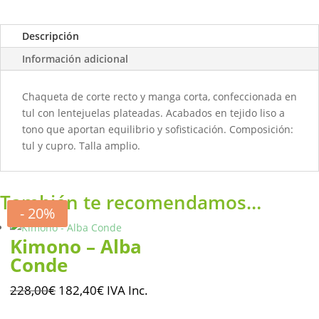
Descripción
Información adicional
Chaqueta de corte recto y manga corta, confeccionada en
tul con lentejuelas plateadas. Acabados en tejido liso a
tono que aportan equilibrio y sofisticación. Composición:
tul y cupro. Talla amplio.
También te recomendamos…
- 20%
Kimono – Alba
Conde
El
El
228,00
€
182,40
€
IVA Inc.
precio
precio