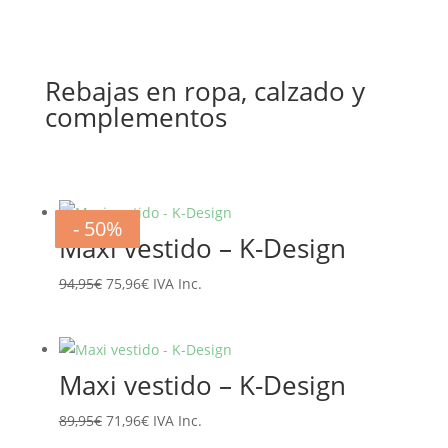
Rebajas en ropa, calzado y
complementos
- 20%
- 20%
- 20%
- 20%
- 20%
- 20%
- 50%
- 50%
Maxi vestido – K-Design
El
El
94,95
€
75,96
€
IVA Inc.
precio
precio
original
actual
era:
es:
Maxi vestido – K-Design
94,95€.
75,96€.
El
El
89,95
€
71,96
€
IVA Inc.
precio
precio