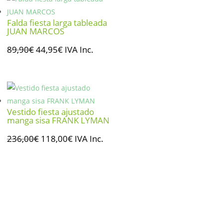
135,00€.
67,50€.
Falda fiesta larga tableada
JUAN MARCOS
El
El
89,90
€
44,95
€
IVA Inc.
precio
precio
original
actual
era:
es:
89,90€.
44,95€.
Vestido fiesta ajustado
manga sisa FRANK LYMAN
El
El
236,00
€
118,00
€
IVA Inc.
precio
precio
original
actual
era:
es:
236,00€.
118,00€.