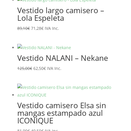
era:
es:
Vestido largo camisero –
65,95€.
52,76€.
Lola Espeleta
El
El
89,10
€
71,28
€
IVA Inc.
precio
precio
original
actual
era:
es:
Vestido NALANI – Nekane
89,10€.
71,28€.
El
El
125,00
€
62,50
€
IVA Inc.
precio
precio
original
actual
era:
es:
125,00€.
62,50€.
Vestido camisero Elsa sin
mangas estampado azul
ICONIQUE
El
El
81,00
€
40,50
€
IVA Inc.