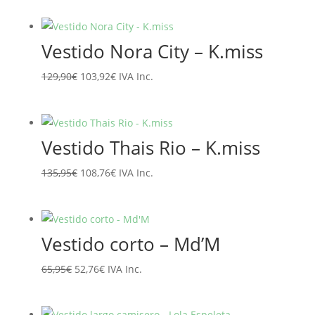
original
actual
era:
es:
Vestido Nora City – K.miss
89,95€.
71,96€.
El
El
129,90
€
103,92
€
IVA Inc.
precio
precio
original
actual
era:
es:
Vestido Thais Rio – K.miss
129,90€.
103,92€.
El
El
135,95
€
108,76
€
IVA Inc.
precio
precio
original
actual
era:
es:
Vestido corto – Md’M
135,95€.
108,76€.
El
El
65,95
€
52,76
€
IVA Inc.
precio
precio
original
actual