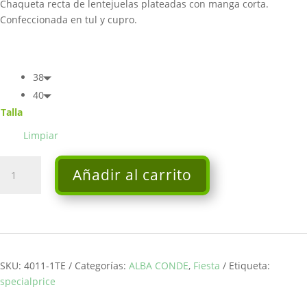
Chaqueta recta de lentejuelas plateadas con manga corta.
222,00€.
177,60€.
Confeccionada en tul y cupro.
38
40
Talla
Limpiar
Chaqueta
Añadir al carrito
lentejuelas
plata
-
Alba
Conde
cantidad
SKU:
4011-1TE
Categorías:
ALBA CONDE
,
Fiesta
Etiqueta:
specialprice