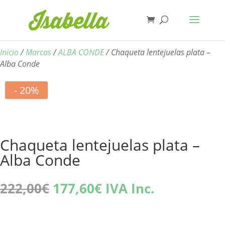
Inicio
/
Marcas
/
ALBA CONDE
/ Chaqueta lentejuelas plata –
Alba Conde
- 20%
Chaqueta lentejuelas plata –
Alba Conde
El
El
222,00
€
177,60
€
IVA Inc.
precio
precio
original
actual
era:
es: