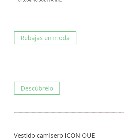
precio
precio
original
actual
era:
es:
81,00€.
40,50€.
Rebajas en moda
Descúbrelo
Vestido camisero ICONIQUE