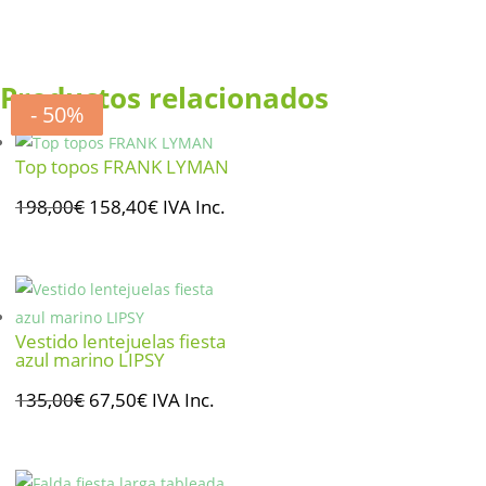
original
actual
era:
es:
228,00€.
182,40€.
Productos relacionados
- 20%
- 50%
- 50%
- 50%
Top topos FRANK LYMAN
El
El
198,00
€
158,40
€
IVA Inc.
precio
precio
original
actual
era:
es:
198,00€.
158,40€.
Vestido lentejuelas fiesta
azul marino LIPSY
El
El
135,00
€
67,50
€
IVA Inc.
precio
precio
original
actual
era:
es: