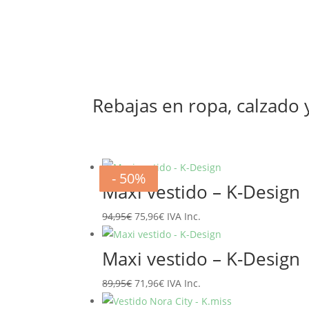
139,00€.
69,50€.
Rebajas en ropa, calzado
- 20%
- 20%
- 20%
- 20%
- 20%
- 20%
- 50%
- 50%
Maxi vestido – K-Design
El
El
94,95
€
75,96
€
IVA Inc.
precio
precio
original
actual
Maxi vestido – K-Design
era:
es:
El
El
89,95
€
71,96
€
IVA Inc.
94,95€.
75,96€.
precio
precio