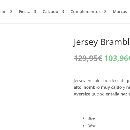
ción
Fiesta
Calzado
Complementos
Marcas
Jersey Brambl
El
129,95
€
103,96
precio
origina
era:
Jersey en color burdeos de
p
129,95
alto
,
hombro muy caído
y
m
oversize
que se
entalla haci
36
38