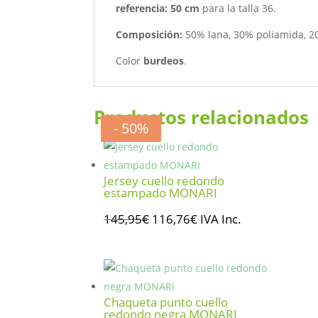
referencia: 50 cm
para la talla 36.
Composición:
50% lana, 30% poliamida, 2
Color
burdeos
.
Productos relacionados
- 20%
- 20%
- 20%
- 50%
Jersey cuello redondo
estampado MONARI
El
El
145,95
€
116,76
€
IVA Inc.
precio
precio
original
actual
era:
es:
145,95€.
116,76€.
Chaqueta punto cuello
redondo negra MONARI