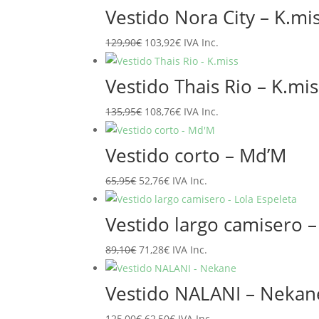
original
actual
Vestido Nora City – K.mi
era:
es:
El
El
129,90
€
103,92
€
IVA Inc.
89,95€.
71,96€.
precio
precio
original
actual
Vestido Thais Rio – K.mis
era:
es:
El
El
135,95
€
108,76
€
IVA Inc.
129,90€.
103,92€.
precio
precio
original
actual
Vestido corto – Md’M
era:
es:
El
El
65,95
€
52,76
€
IVA Inc.
135,95€.
108,76€.
precio
precio
original
actual
Vestido largo camisero –
era:
es:
El
El
89,10
€
71,28
€
IVA Inc.
65,95€.
52,76€.
precio
precio
original
actual
Vestido NALANI – Nekan
era:
es:
El
El
125,00
€
62,50
€
IVA Inc.