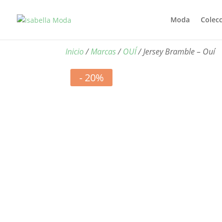
Moda
Colec
Inicio
/
Marcas
/
OUÍ
/ Jersey Bramble – Ouí
- 20%