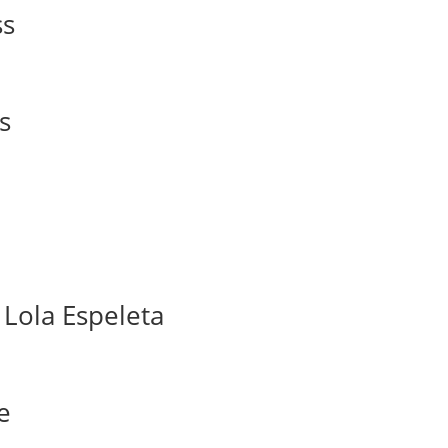
ss
s
 Lola Espeleta
e