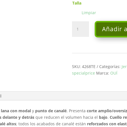
Talla
Limpiar
Jersey
Añadir a
Bramble
-
Ouí
cantidad
SKU:
4268TE
Categorías:
Je
specialprice
Marca:
OUÍ
l
 lana con modal
y
punto de canalé
. Presenta
corte amplio/oversi
 delante y detrás
que reducen el volumen hacia el
bajo
.
Cuello r
lé altos
; todos los acabados de canalé están
reforzados con elas