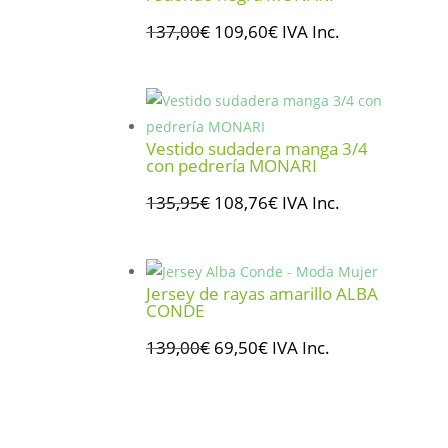
El
El
137,00
€
109,60
€
IVA Inc.
precio
precio
original
actual
era:
es:
137,00€.
109,60€.
Vestido sudadera manga 3/4
con pedrería MONARI
El
El
135,95
€
108,76
€
IVA Inc.
precio
precio
original
actual
era:
es:
Jersey de rayas amarillo ALBA
135,95€.
108,76€.
CONDE
El
El
139,00
€
69,50
€
IVA Inc.
precio
precio
original
actual
era:
es: