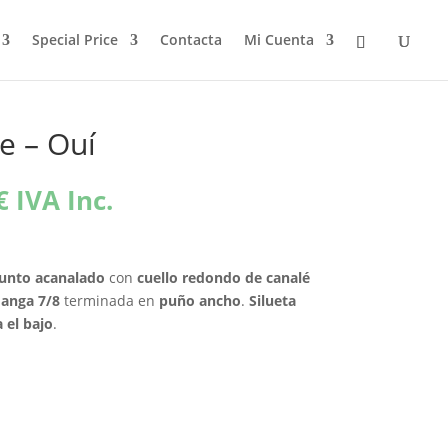
Special Price
Contacta
Mi Cuenta
e – Ouí
El
€
IVA Inc.
precio
l
actual
es:
unto acanalado
con
cuello redondo de canalé
€.
103,96€.
anga 7/8
terminada en
puño ancho
.
Silueta
a el bajo
.