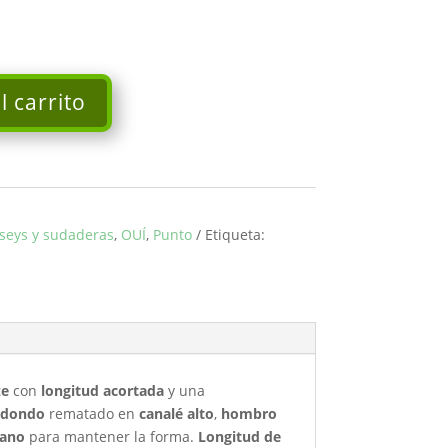
l carrito
rseys y sudaderas
,
OUÍ
,
Punto
Etiqueta:
ze
con
longitud acortada
y una
edondo
rematado en
canalé alto
,
hombro
tano
para mantener la forma.
Longitud de