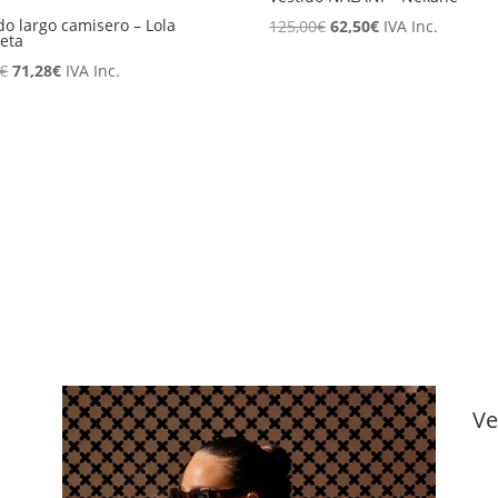
do largo camisero – Lola
El
El
125,00
€
62,50
€
IVA Inc.
eta
precio
precio
El
El
€
71,28
€
IVA Inc.
original
actual
precio
precio
era:
es:
original
actual
125,00€.
62,50€.
era:
es:
89,10€.
71,28€.
Ve