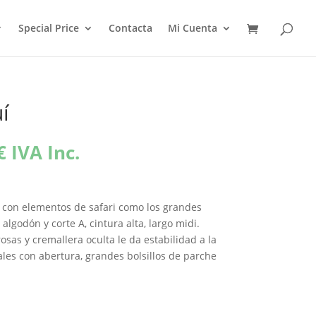
Special Price
Contacta
Mi Cuenta
í
El
€
IVA Inc.
precio
l
actual
es:
 con elementos de safari como los grandes
€.
111,96€.
algodón y corte A, cintura alta, largo midi.
osas y cremallera oculta le da estabilidad a la
rales con abertura, grandes bolsillos de parche