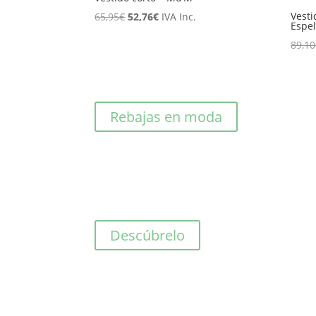
El
El
Vesti
65,95
€
52,76
€
IVA Inc.
Espel
precio
precio
89,10
original
actual
era:
es:
65,95€.
52,76€.
Rebajas en moda
Descúbrelo