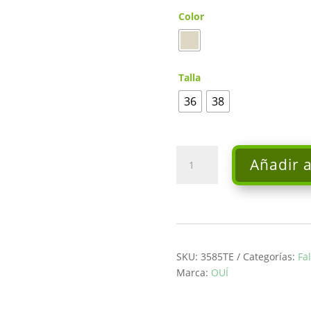
Color
Talla
36
38
Falda
Añadir a
midi_Ouí
cantidad
SKU:
3585TE
Categorías:
Fa
Marca:
OUÍ