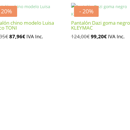
- 20%
- 20%
alón chino modelo Luisa
Pantalón Dazi goma negro
co TONI
KLEYMAC
El
El
El
El
,95
€
87,96
€
IVA Inc.
124,00
€
99,20
€
IVA Inc.
precio
precio
precio
precio
original
actual
original
actual
era:
es:
era:
es:
109,95€.
87,96€.
124,00€.
99,20€.