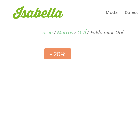
Moda
Colecc
Inicio
/
Marcas
/
OUÍ
/ Falda midi_Ouí
- 20%