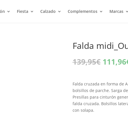
ión
Fiesta
Calzado
Complementos
Marcas
Falda midi_Ou
El
139,95
€
111,96
precio
origina
era:
Falda cruzada en forma de A
139,95
bolsillos de parche. Sarga de 
Presillas para cinturón gener
falda cruzada. Bolsillos late
con solapa.