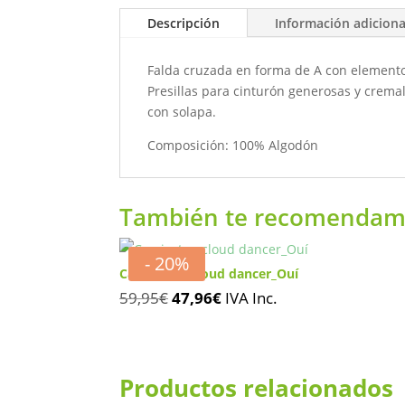
Descripción
Información adiciona
Falda cruzada en forma de A con elementos 
Presillas para cinturón generosas y cremall
con solapa.
Composición: 100% Algodón
También te recomenda
- 20%
Camiseta – cloud dancer_Ouí
El
El
59,95
€
47,96
€
IVA Inc.
precio
precio
original
actual
era:
es:
Productos relacionados
59,95€.
47,96€.