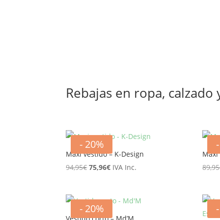
Rebajas en ropa, calzado
- 20%
Maxi vestido – K-Design
Maxi 
El
El
94,95
€
75,96
€
IVA Inc.
89,95
precio
precio
original
actual
era:
es:
- 20%
94,95€.
75,96€.
Vestido corto – Md’M