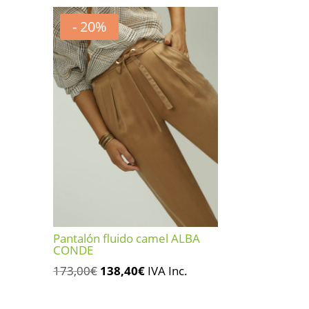
- 20%
Pantalón fluido camel ALBA
CONDE
El
El
173,00
€
138,40
€
IVA Inc.
precio
precio
original
actual