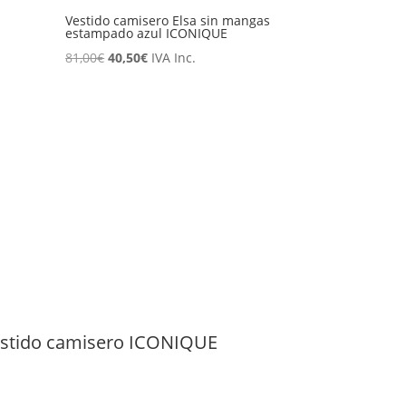
Vestido camisero Elsa sin mangas
estampado azul ICONIQUE
El
El
81,00
€
40,50
€
IVA Inc.
precio
precio
original
actual
era:
es:
81,00€.
40,50€.
stido camisero ICONIQUE