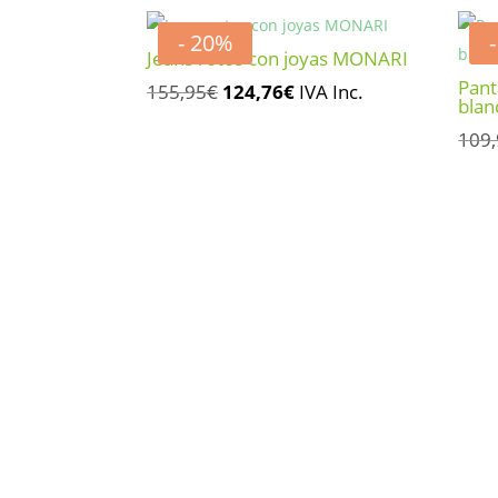
- 20%
Jeans rotos con joyas MONARI
Pant
El
El
155,95
€
124,76
€
IVA Inc.
blan
precio
precio
109
original
actual
era:
es:
155,95€.
124,76€.