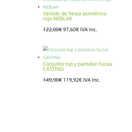
era:
es:
135,00€.
108,00€.
Vestido de fiesta asimétrico
rojo NEBLAK
El
El
122,00
€
97,60
€
IVA Inc.
precio
precio
original
actual
era:
es:
122,00€.
97,60€.
Conjunto top y pantalon fucsia
CASTING
El
El
149,90
€
119,92
€
IVA Inc.
precio
precio
original
actual
era:
es:
149,90€.
119,92€.