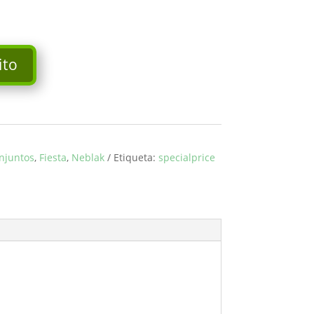
ito
njuntos
,
Fiesta
,
Neblak
Etiqueta:
specialprice