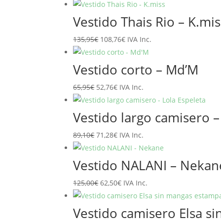
precio
precio
original
actual
Vestido Thais Rio – K.mis
era:
es:
El
El
135,95
€
108,76
€
IVA Inc.
129,90€.
103,92€.
precio
precio
original
actual
Vestido corto – Md’M
era:
es:
El
El
65,95
€
52,76
€
IVA Inc.
135,95€.
108,76€.
precio
precio
original
actual
Vestido largo camisero –
era:
es:
El
El
89,10
€
71,28
€
IVA Inc.
65,95€.
52,76€.
precio
precio
original
actual
Vestido NALANI – Nekan
era:
es:
El
El
125,00
€
62,50
€
IVA Inc.
89,10€.
71,28€.
precio
precio
original
actual
Vestido camisero Elsa 
era:
es: