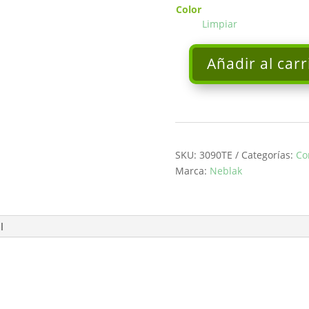
Color
Limpiar
Añadir al carr
Conjunto
de
fiesta
pantalón
y
americana
SKU:
3090TE
Categorías:
Co
blanco
Marca:
Neblak
NEBLAK
cantidad
l