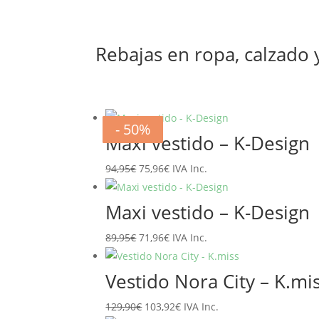
Rebajas en ropa, calzado
- 20%
- 20%
- 20%
- 20%
- 20%
- 20%
- 50%
- 50%
Maxi vestido – K-Design
El
El
94,95
€
75,96
€
IVA Inc.
precio
precio
original
actual
Maxi vestido – K-Design
era:
es:
El
El
89,95
€
71,96
€
IVA Inc.
94,95€.
75,96€.
precio
precio
original
actual
Vestido Nora City – K.mi
era:
es:
El
El
129,90
€
103,92
€
IVA Inc.
89,95€.
71,96€.