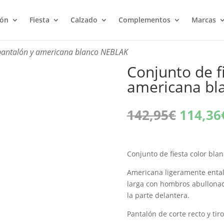
ión
Fiesta
Calzado
Complementos
Marcas
 pantalón y americana blanco NEBLAK
Conjunto de f
americana bl
El
142,95
€
114,36
precio
origina
era:
Conjunto de fiesta color bla
142,95
Americana ligeramente ental
larga con hombros abullonad
la parte delantera.
Pantalón de corte recto y tiro