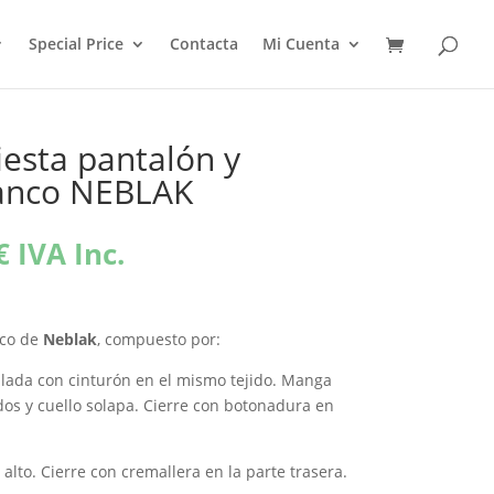
Special Price
Contacta
Mi Cuenta
iesta pantalón y
anco NEBLAK
El
€
IVA Inc.
precio
l
actual
es:
nco de
Neblak
, compuesto por:
€.
114,36€.
lada con cinturón en el mismo tejido. Manga
os y cuello solapa. Cierre con botonadura en
 alto. Cierre con cremallera en la parte trasera.