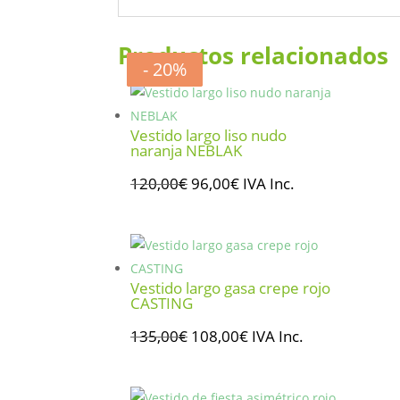
Productos relacionados
- 20%
- 20%
- 20%
- 20%
Vestido largo liso nudo
naranja NEBLAK
El
El
120,00
€
96,00
€
IVA Inc.
precio
precio
original
actual
era:
es:
120,00€.
96,00€.
Vestido largo gasa crepe rojo
CASTING
El
El
135,00
€
108,00
€
IVA Inc.
precio
precio
original
actual