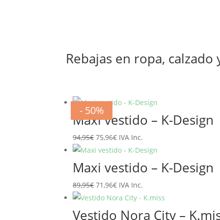
Rebajas en ropa, calzado
- 20%
- 20%
- 20%
- 20%
- 20%
- 20%
- 50%
- 50%
Maxi vestido – K-Design
El
El
94,95
€
75,96
€
IVA Inc.
precio
precio
original
actual
Maxi vestido – K-Design
era:
es:
El
El
89,95
€
71,96
€
IVA Inc.
94,95€.
75,96€.
precio
precio
original
actual
Vestido Nora City – K.mi