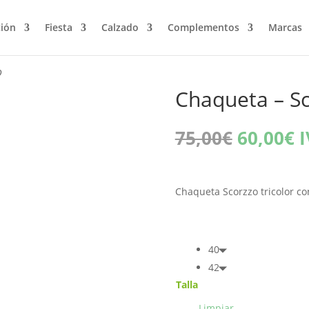
ción
Fiesta
Calzado
Complementos
Marcas
o
Chaqueta – S
El
E
75,00
€
60,00
€
I
precio
p
original
a
era:
e
Chaqueta Scorzzo tricolor co
75,00€.
6
40
42
Talla
Limpiar