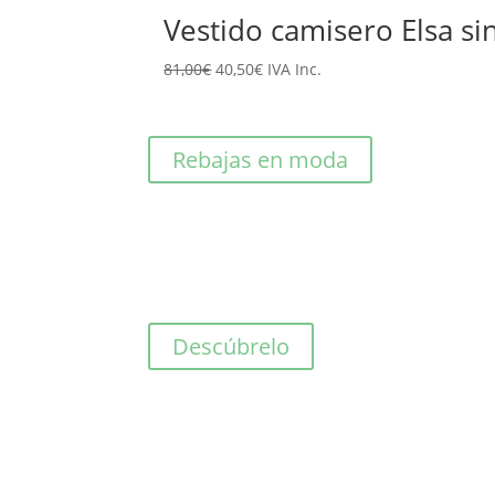
original
actual
Vestido camisero Elsa 
era:
es:
El
El
81,00
€
40,50
€
IVA Inc.
125,00€.
62,50€.
precio
precio
original
actual
era:
es:
Rebajas en moda
81,00€.
40,50€.
Descúbrelo