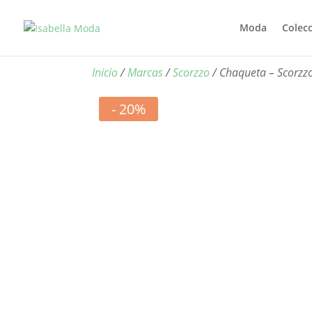
Moda
Colec
Inicio
/
Marcas
/
Scorzzo
/ Chaqueta – Scorzz
- 20%