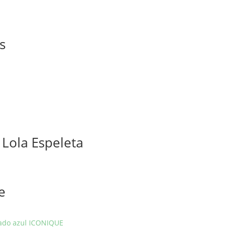
s
 Lola Espeleta
e