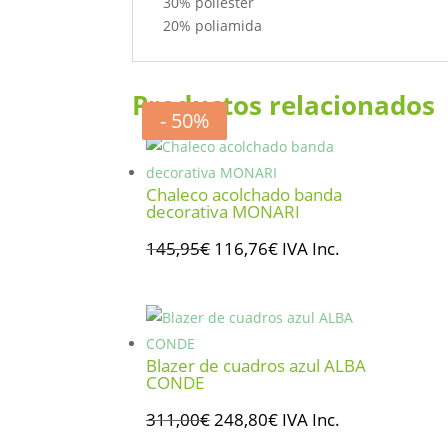
30% poliéster
20% poliamida
Productos relacionados
- 20%
- 20%
- 50%
- 50%
Chaleco acolchado banda
decorativa MONARI
El
El
145,95
€
116,76
€
IVA Inc.
precio
precio
original
actual
era:
es:
145,95€.
116,76€.
Blazer de cuadros azul ALBA
CONDE
El
El
311,00
€
248,80
€
IVA Inc.
precio
precio