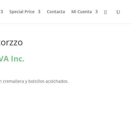
Special Price
Contacta
Mi Cuenta
corzzo
l
VA Inc.
recio
ctual
s:
n cremallera y bolsillos acolchados.
0,00€.