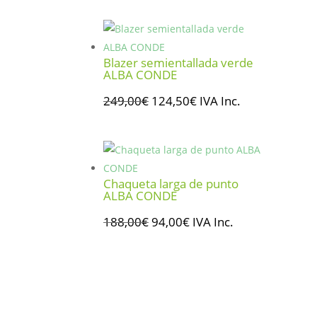
original
actual
era:
es:
311,00€.
248,80€.
Blazer semientallada verde
ALBA CONDE
El
El
249,00
€
124,50
€
IVA Inc.
precio
precio
original
actual
era:
es:
249,00€.
124,50€.
Chaqueta larga de punto
ALBA CONDE
El
El
188,00
€
94,00
€
IVA Inc.
precio
precio
original
actual
era:
es:
188,00€.
94,00€.