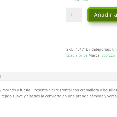
Chaqueta
Añadir a
-
Scorzzo
cantidad
SKU:
4317TE
Categorías:
Ch
specialprice
Marca:
Scorzzo
l
 morado y fucsia. Presenta cierre frontal con cremallera y bolsill
ejido suave y elástico la convierte en una prenda cómoda y versátil