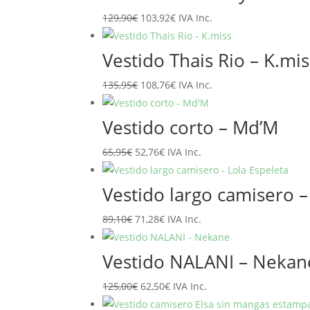
era:
es:
El
El
129,90
€
103,92
€
IVA Inc.
89,95€.
71,96€.
precio
precio
original
actual
Vestido Thais Rio – K.mis
era:
es:
El
El
135,95
€
108,76
€
IVA Inc.
129,90€.
103,92€.
precio
precio
original
actual
Vestido corto – Md’M
era:
es:
El
El
65,95
€
52,76
€
IVA Inc.
135,95€.
108,76€.
precio
precio
original
actual
Vestido largo camisero –
era:
es:
El
El
89,10
€
71,28
€
IVA Inc.
65,95€.
52,76€.
precio
precio
original
actual
Vestido NALANI – Nekan
era:
es:
El
El
125,00
€
62,50
€
IVA Inc.
89,10€.
71,28€.
precio
precio