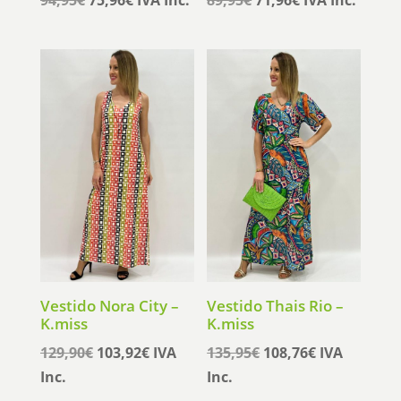
precio
precio
precio
precio
original
actual
original
actual
era:
es:
era:
es:
94,95€.
75,96€.
89,95€.
71,96€.
Vestido Nora City –
Vestido Thais Rio –
K.miss
K.miss
El
El
El
El
129,90
€
103,92
€
IVA
135,95
€
108,76
€
IVA
precio
precio
precio
precio
Inc.
Inc.
original
actual
original
actual