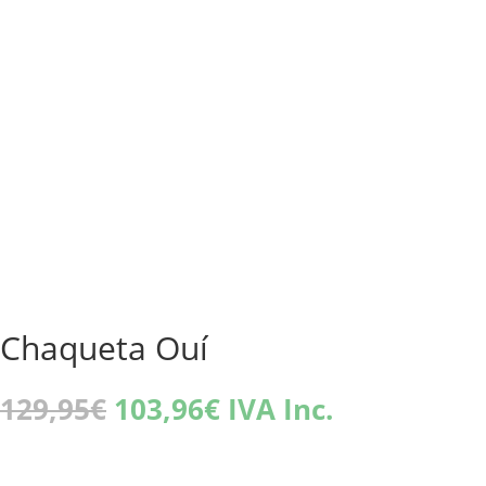
Chaqueta Ouí
El
El
129,95
€
103,96
€
IVA Inc.
precio
precio
original
actual
era:
es: