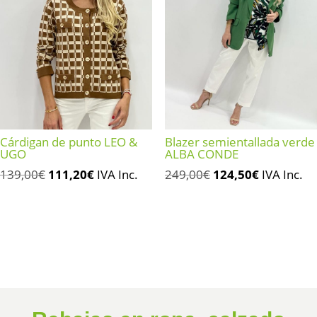
Cárdigan de punto LEO &
Blazer semientallada verde
UGO
ALBA CONDE
El
El
El
El
139,00
€
111,20
€
IVA Inc.
249,00
€
124,50
€
IVA Inc.
precio
precio
precio
precio
original
actual
original
actual
era:
es:
era:
es:
139,00€.
111,20€.
249,00€.
124,50€.