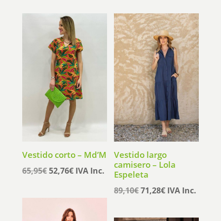
era:
es:
era:
es:
129,90€.
103,92€.
135,95€.
108,76€.
Vestido corto – Md’M
Vestido largo
camisero – Lola
El
El
65,95
€
52,76
€
IVA Inc.
Espeleta
precio
precio
El
El
89,10
€
71,28
€
IVA Inc.
original
actual
precio
precio
era:
es:
original
actual