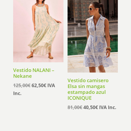
65,95€.
52,76€.
era:
es:
89,10€.
71,28€.
Vestido NALANI –
Nekane
Vestido camisero
El
El
125,00
€
62,50
€
IVA
Elsa sin mangas
estampado azul
precio
precio
Inc.
ICONIQUE
original
actual
El
El
81,00
€
40,50
€
IVA Inc.
era:
es:
precio
precio
125,00€.
62,50€.
original
actual
era:
es: