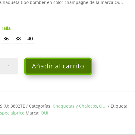
Chaqueta tipo bomber en color champagne de la marca Oui.
129,95€.
103,96€.
Talla
36
38
40
Chaqueta
Añadir al carrito
Ouí
cantidad
SKU:
3892TE
Categorías:
Chaquetas y Chalecos
,
OUÍ
Etiqueta:
specialprice
Marca:
OUÍ