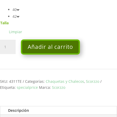
40
42
Talla
Limpiar
Chaleco
Añadir al carrito
Jackard
-
Scorzzo
cantidad
SKU:
4311TE
Categorías:
Chaquetas y Chalecos
,
Scorzzo
Etiqueta:
specialprice
Marca:
Scorzzo
Descripción