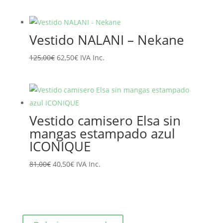
precio
precio
original
actual
era:
es:
Vestido NALANI – Nekane
89,10€.
71,28€.
El
El
125,00
€
62,50
€
IVA Inc.
precio
precio
original
actual
era:
es:
125,00€.
62,50€.
Vestido camisero Elsa sin
mangas estampado azul
ICONIQUE
El
El
81,00
€
40,50
€
IVA Inc.
precio
precio
original
actual
era:
es:
81,00€.
40,50€.