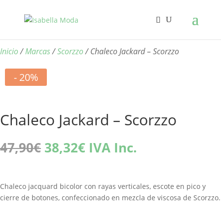
Inicio
/
Marcas
/
Scorzzo
/ Chaleco Jackard – Scorzzo
- 20%
Chaleco Jackard – Scorzzo
El
El
47,90
€
38,32
€
IVA Inc.
precio
precio
original
actual
era:
es:
Chaleco jacquard bicolor con rayas verticales, escote en pico y
47,90€.
38,32€.
cierre de botones, confeccionado en mezcla de viscosa de Scorzzo.