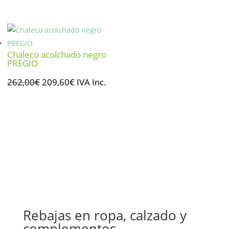
precio
precio
original
actual
era:
es:
262,00€.
209,60€.
Chaleco acolchado negro
PREGIO
El
El
262,00
€
209,60
€
IVA Inc.
precio
precio
original
actual
era:
es:
262,00€.
209,60€.
Rebajas en ropa, calzado y
complementos