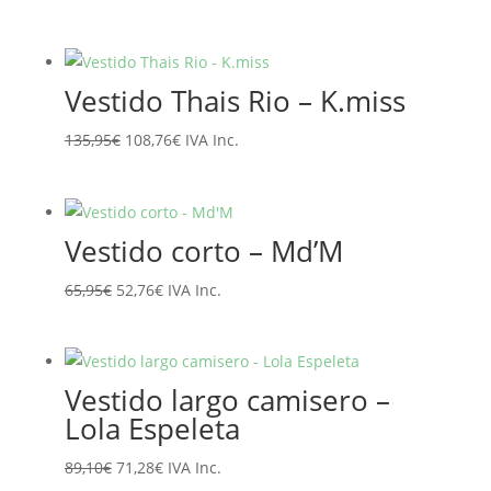
precio
precio
original
actual
era:
es:
Vestido Thais Rio – K.miss
129,90€.
103,92€.
El
El
135,95
€
108,76
€
IVA Inc.
precio
precio
original
actual
era:
es:
Vestido corto – Md’M
135,95€.
108,76€.
El
El
65,95
€
52,76
€
IVA Inc.
precio
precio
original
actual
era:
es:
Vestido largo camisero –
65,95€.
52,76€.
Lola Espeleta
El
El
89,10
€
71,28
€
IVA Inc.