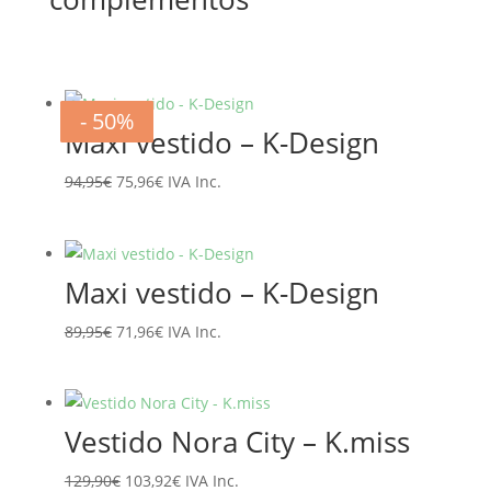
- 20%
- 20%
- 20%
- 20%
- 20%
- 20%
- 50%
- 50%
Maxi vestido – K-Design
El
El
94,95
€
75,96
€
IVA Inc.
precio
precio
original
actual
era:
es:
Maxi vestido – K-Design
94,95€.
75,96€.
El
El
89,95
€
71,96
€
IVA Inc.
precio
precio
original
actual
era:
es:
Vestido Nora City – K.miss
89,95€.
71,96€.
El
El
129,90
€
103,92
€
IVA Inc.