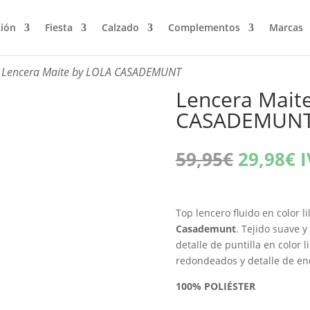
ción
Fiesta
Calzado
Complementos
Marcas
 Lencera Maite by LOLA CASADEMUNT
Lencera Mait
CASADEMUN
El
E
59,95
€
29,98
€
I
precio
p
original
a
era:
e
Top lencero fluido en color l
59,95€.
2
Casademunt
. Tejido suave y
detalle de puntilla en color 
redondeados y detalle de enc
100% POLIÉSTER