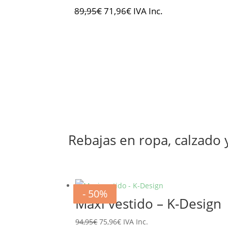
El
El
89,95
€
71,96
€
IVA Inc.
precio
precio
original
actual
era:
es:
89,95€.
71,96€.
Rebajas en ropa, calzado
- 20%
- 20%
- 20%
- 20%
- 20%
- 20%
- 50%
- 50%
Maxi vestido – K-Design
El
El
94,95
€
75,96
€
IVA Inc.