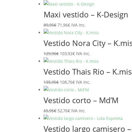
precio
precio
original
actual
Maxi vestido – K-Design
era:
es:
El
El
89,95
€
71,96
€
IVA Inc.
94,95€.
75,96€.
precio
precio
original
actual
Vestido Nora City – K.mi
era:
es:
El
El
129,90
€
103,92
€
IVA Inc.
89,95€.
71,96€.
precio
precio
original
actual
Vestido Thais Rio – K.mis
era:
es:
El
El
135,95
€
108,76
€
IVA Inc.
129,90€.
103,92€.
precio
precio
original
actual
Vestido corto – Md’M
era:
es:
El
El
65,95
€
52,76
€
IVA Inc.
135,95€.
108,76€.
precio
precio
original
actual
Vestido largo camisero –