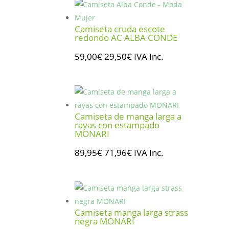
era:
es:
78,00€.
39,00€.
Camiseta cruda escote
redondo AC ALBA CONDE
El
El
59,00
€
29,50
€
IVA Inc.
precio
precio
original
actual
era:
es:
59,00€.
29,50€.
Camiseta de manga larga a
rayas con estampado
MONARI
El
El
89,95
€
71,96
€
IVA Inc.
precio
precio
original
actual
era:
es:
89,95€.
71,96€.
Camiseta manga larga strass
negra MONARI