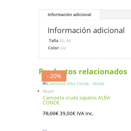
Información adicional
Información adicional
Talla
42
,
44
Color
Lila
Productos relacionados
- 50%
- 50%
- 20%
- 20%
Camiseta cruda zapatos ALBA
CONDE
El
El
78,00
€
39,00
€
IVA Inc.
precio
precio
original
actual