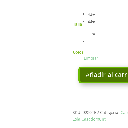
42
44
Talla
Color
Limpiar
Añadir al carr
Lencera
Maite
by
LOLA
CASADEMUNT
cantidad
SKU:
9220TE
Categoría:
Cam
Lola Casademunt