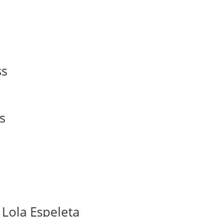
ss
s
 Lola Espeleta