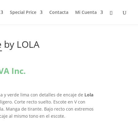
Special Price
Contacta
Mi Cuenta
e by LOLA
T
l
VA Inc.
recio
ctual
s:
ila y verde lima con detalles de encaje de
Lola
9,98€.
 ligero. Corte recto suelto. Escote en V con
lila. Manga de tirante. Bajo recto con extremos
aje al mismo tono en el escote.