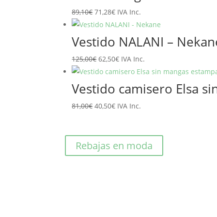
era:
es:
El
El
89,10
€
71,28
€
IVA Inc.
65,95€.
52,76€.
precio
precio
original
actual
Vestido NALANI – Nekan
era:
es:
El
El
125,00
€
62,50
€
IVA Inc.
89,10€.
71,28€.
precio
precio
original
actual
Vestido camisero Elsa 
era:
es:
El
El
81,00
€
40,50
€
IVA Inc.
125,00€.
62,50€.
precio
precio
original
actual
era:
es:
Rebajas en moda
81,00€.
40,50€.