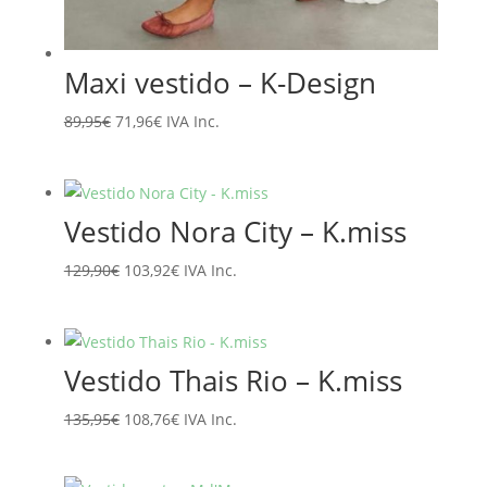
Maxi vestido – K-Design
El
El
89,95
€
71,96
€
IVA Inc.
precio
precio
original
actual
era:
es:
Vestido Nora City – K.miss
89,95€.
71,96€.
El
El
129,90
€
103,92
€
IVA Inc.
precio
precio
original
actual
era:
es:
Vestido Thais Rio – K.miss
129,90€.
103,92€.
El
El
135,95
€
108,76
€
IVA Inc.
precio
precio
original
actual