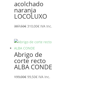
acolchado
naranja
LOCOLUXO
El
El
387,50
€
310,00
€
IVA Inc.
precio
precio
original
actual
era:
es:
387,50€.
310,00€.
Abrigo de
corte recto
ALBA CONDE
El
El
199,00
€
99,50
€
IVA Inc.
precio
precio
original
actual
era:
es:
199,00€.
99,50€.