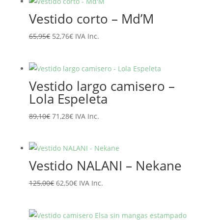
era:
es:
Vestido corto – Md’M
135,95€.
108,76€.
El
El
65,95
€
52,76
€
IVA Inc.
precio
precio
original
actual
era:
es:
Vestido largo camisero –
65,95€.
52,76€.
Lola Espeleta
El
El
89,10
€
71,28
€
IVA Inc.
precio
precio
original
actual
era:
es:
Vestido NALANI – Nekane
89,10€.
71,28€.
El
El
125,00
€
62,50
€
IVA Inc.
precio
precio
original
actual