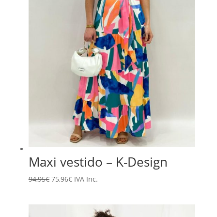
Maxi vestido – K-Design
El
El
94,95
€
75,96
€
IVA Inc.
precio
precio
original
actual
era:
es: