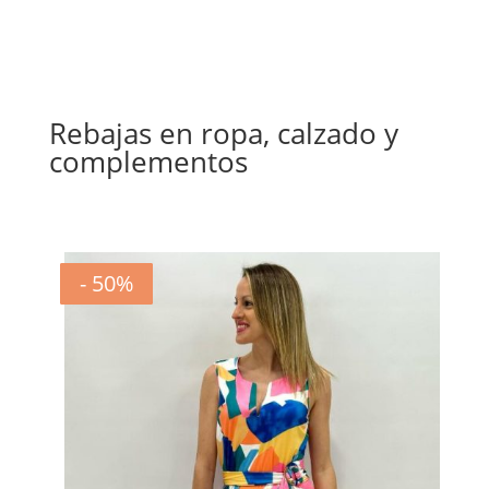
Rebajas en ropa, calzado y
complementos
- 20%
- 20%
- 20%
- 20%
- 20%
- 20%
- 50%
- 50%