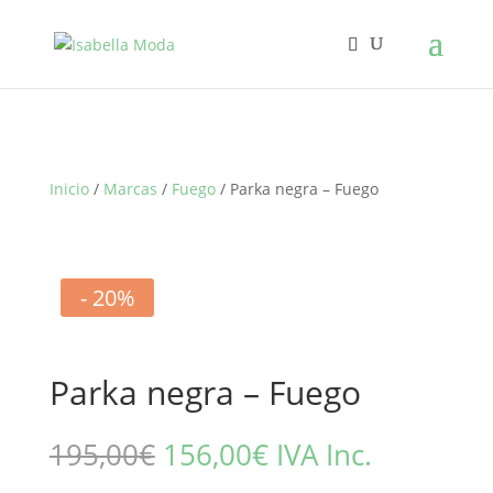
Inicio
/
Marcas
/
Fuego
/ Parka negra – Fuego
- 20%
Parka negra – Fuego
El
El
195,00
€
156,00
€
IVA Inc.
precio
precio