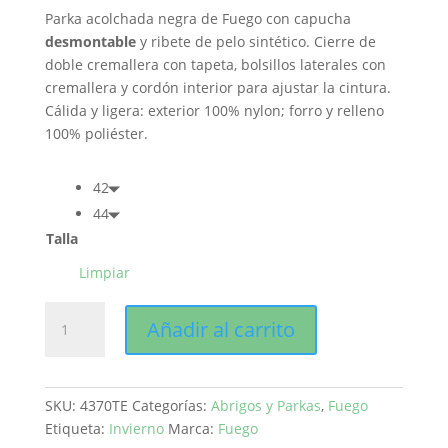
original
actual
Parka acolchada negra de Fuego con capucha
era:
es:
desmontable
y ribete de pelo sintético. Cierre de
195,00€.
156,00€.
doble cremallera con tapeta, bolsillos laterales con
cremallera y cordón interior para ajustar la cintura.
Cálida y ligera: exterior 100% nylon; forro y relleno
100% poliéster.
42
44
Talla
Limpiar
Parka
Añadir al carrito
negra
-
Fuego
cantidad
SKU:
4370TE
Categorías:
Abrigos y Parkas
,
Fuego
Etiqueta:
Invierno
Marca:
Fuego