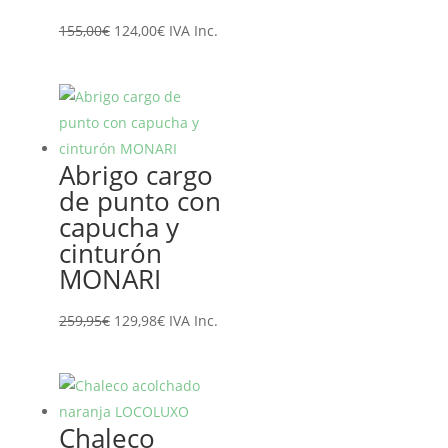
El
El
155,00
€
124,00
€
IVA Inc.
precio
precio
original
actual
era:
es:
155,00€.
124,00€.
Abrigo cargo
de punto con
capucha y
cinturón
MONARI
El
El
259,95
€
129,98
€
IVA Inc.
precio
precio
original
actual
era:
es:
259,95€.
129,98€.
Chaleco