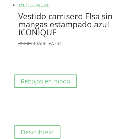
era:
es:
125,00€.
62,50€.
Vestido camisero Elsa sin
mangas estampado azul
ICONIQUE
El
El
81,00
€
40,50
€
IVA Inc.
precio
precio
original
actual
era:
es:
81,00€.
40,50€.
Rebajas en moda
Descúbrelo