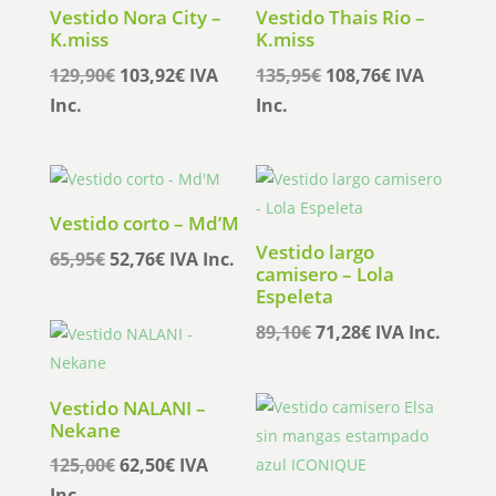
Vestido Nora City –
Vestido Thais Rio –
K.miss
K.miss
El
El
El
El
129,90
€
103,92
€
IVA
135,95
€
108,76
€
IVA
precio
precio
precio
precio
Inc.
Inc.
original
actual
original
actual
era:
es:
era:
es:
129,90€.
103,92€.
135,95€.
108,76€.
Vestido corto – Md’M
Vestido largo
El
El
65,95
€
52,76
€
IVA Inc.
camisero – Lola
precio
precio
Espeleta
original
actual
El
El
89,10
€
71,28
€
IVA Inc.
era:
es:
precio
precio
65,95€.
52,76€.
original
actual
Vestido NALANI –
era:
es:
Nekane
89,10€.
71,28€.
El
El
125,00
€
62,50
€
IVA
precio
precio
Inc.