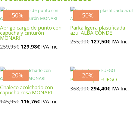
- 50%
- 50%
Abrigo cargo de punto con
Parka ligera plastificada
capucha y cinturón
azul ALBA CONDE
MONARI
El
El
255,00
€
127,50
€
IVA Inc.
El
El
259,95
€
129,98
€
IVA Inc.
precio
precio
precio
precio
original
actual
original
actual
era:
es:
era:
es:
255,00€.
127,50€.
- 20%
- 20%
259,95€.
129,98€.
Parka Taupe FUEGO
Chaleco acolchado con
El
El
368,00
€
294,40
€
IVA Inc.
capucha rosa MONARI
precio
precio
El
El
145,95
€
116,76
€
IVA Inc.
original
actual
precio
precio
era:
es:
original
actual
368,00€.
294,40€.
era:
es:
145,95€.
116,76€.