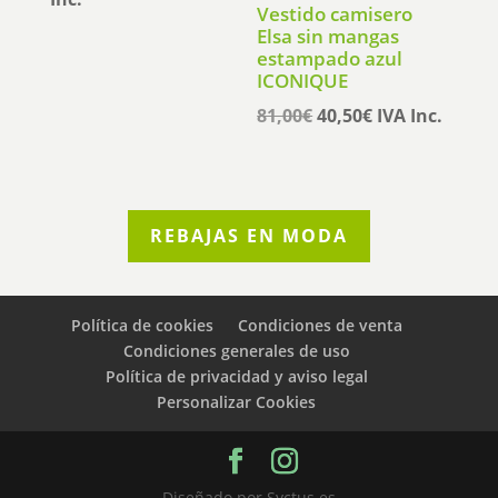
Vestido camisero
original
actual
Elsa sin mangas
era:
es:
estampado azul
ICONIQUE
125,00€.
62,50€.
El
El
81,00
€
40,50
€
IVA Inc.
precio
precio
original
actual
era:
es:
81,00€.
40,50€.
REBAJAS EN MODA
Política de cookies
Condiciones de venta
Condiciones generales de uso
Política de privacidad y aviso legal
Personalizar Cookies
Diseñado por Syctus.es