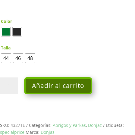
Color
Talla
44
46
48
Plumas
Añadir al carrito
Yera
-
Donjaz
cantidad
SKU:
4327TE
Categorías:
Abrigos y Parkas
,
Donjaz
Etiqueta:
specialprice
Marca:
Donjaz