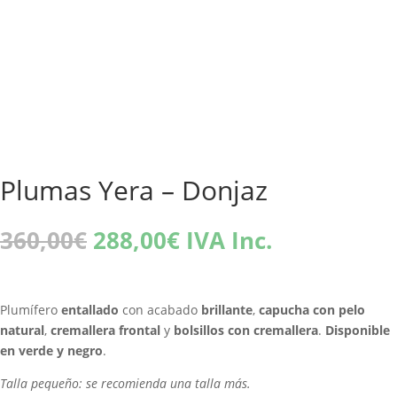
Plumas Yera – Donjaz
El
El
360,00
€
288,00
€
IVA Inc.
precio
precio
original
actual
era:
es:
Plumífero
entallado
con acabado
brillante
,
capucha con pelo
360,00€.
288,00€.
natural
,
cremallera frontal
y
bolsillos con cremallera
.
Disponible
en verde y negro
.
Talla pequeño: se recomienda una talla más.