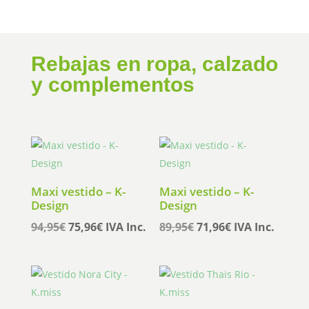
Rebajas en ropa, calzado
y complementos
Maxi vestido – K-
Maxi vestido – K-
Design
Design
El
El
El
El
94,95
€
75,96
€
IVA Inc.
89,95
€
71,96
€
IVA Inc.
precio
precio
precio
precio
original
actual
original
actual
era:
es:
era:
es:
94,95€.
75,96€.
89,95€.
71,96€.