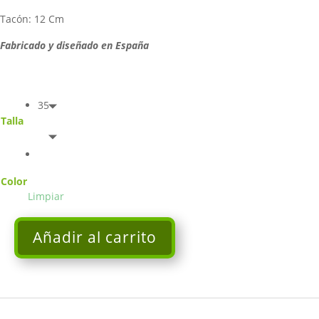
Tacón: 12 Cm
Fabricado y diseñado en España
35
Talla
Color
Limpiar
Añadir al carrito
Sandalia
cuña
azul
JAVIERA
cantidad