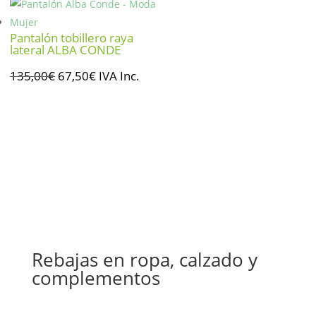
era:
es:
259,00€.
129,50€.
Pantalón tobillero raya
lateral ALBA CONDE
El
El
135,00
€
67,50
€
IVA Inc.
precio
precio
original
actual
era:
es:
135,00€.
67,50€.
Rebajas en ropa, calzado y
complementos