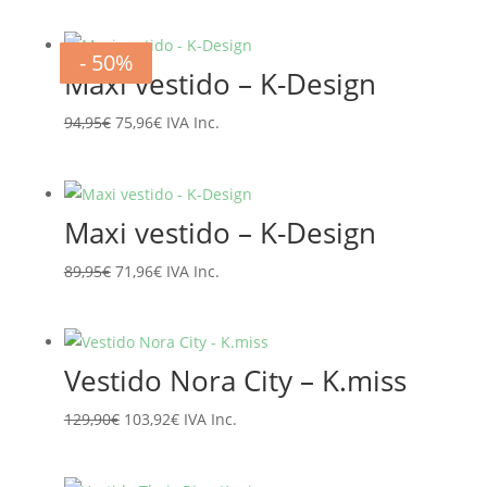
- 20%
- 20%
- 20%
- 20%
- 20%
- 20%
- 50%
- 50%
Maxi vestido – K-Design
El
El
94,95
€
75,96
€
IVA Inc.
precio
precio
original
actual
era:
es:
Maxi vestido – K-Design
94,95€.
75,96€.
El
El
89,95
€
71,96
€
IVA Inc.
precio
precio
original
actual
era:
es:
Vestido Nora City – K.miss
89,95€.
71,96€.
El
El
129,90
€
103,92
€
IVA Inc.
precio
precio
original
actual