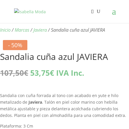
Inicio
/
Marcas
/
Javiera
/ Sandalia cuña azul JAVIERA
- 50%
Sandalia cuña azul JAVIERA
El
El
107,50
€
53,75
€
IVA Inc.
precio
precio
original
actual
era:
es:
Sandalia con cuña forrada al tono con acabado en yute e hilo
107,50€.
53,75€.
metalizado de
Javiera
. Talón en piel color marino con hebilla
metálica ajustable y pieza delantera acolchada cubriendo los
dedos. Planta en piel con almohadilla para una comodidad extra.
Plataforma: 3 Cm