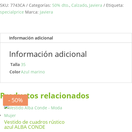
SKU:
7743CA
Categorías:
50% dto.
,
Calzado
,
Javiera
Etiqueta:
specialprice
Marca:
Javiera
Información adicional
Información adicional
Talla
35
Color
Azul marino
Productos relacionados
- 50%
- 20%
- 50%
- 50%
Vestido de cuadros rústico
azul ALBA CONDE