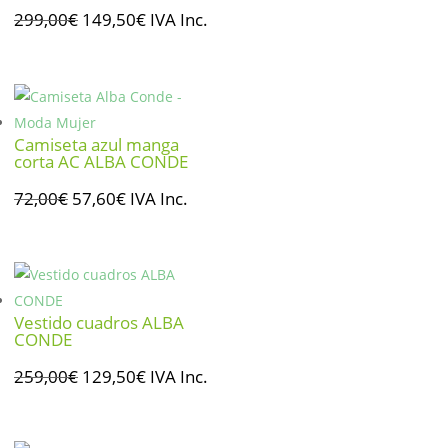
El
El
299,00
€
149,50
€
IVA Inc.
precio
precio
original
actual
era:
es:
299,00€.
149,50€.
Camiseta azul manga
corta AC ALBA CONDE
El
El
72,00
€
57,60
€
IVA Inc.
precio
precio
original
actual
era:
es:
72,00€.
57,60€.
Vestido cuadros ALBA
CONDE
El
El
259,00
€
129,50
€
IVA Inc.
precio
precio
original
actual