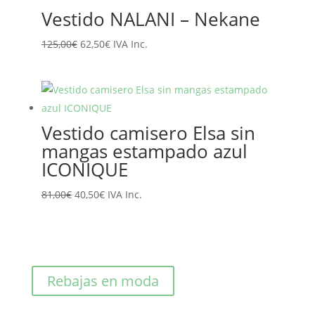
era:
es:
Vestido NALANI – Nekane
89,10€.
71,28€.
El
El
125,00
€
62,50
€
IVA Inc.
precio
precio
original
actual
era:
es:
125,00€.
62,50€.
Vestido camisero Elsa sin
mangas estampado azul
ICONIQUE
El
El
81,00
€
40,50
€
IVA Inc.
precio
precio
original
actual
era:
es:
81,00€.
40,50€.
Rebajas en moda