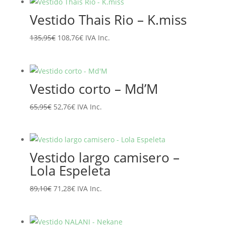
era:
es:
Vestido Thais Rio – K.miss
129,90€.
103,92€.
El
El
135,95
€
108,76
€
IVA Inc.
precio
precio
original
actual
era:
es:
Vestido corto – Md’M
135,95€.
108,76€.
El
El
65,95
€
52,76
€
IVA Inc.
precio
precio
original
actual
era:
es:
Vestido largo camisero –
65,95€.
52,76€.
Lola Espeleta
El
El
89,10
€
71,28
€
IVA Inc.
precio
precio
original
actual