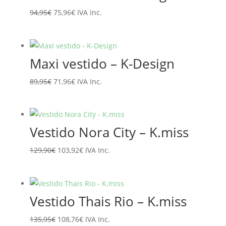
El
El
94,95
€
75,96
€
IVA Inc.
precio
precio
original
actual
era:
es:
Maxi vestido – K-Design
94,95€.
75,96€.
El
El
89,95
€
71,96
€
IVA Inc.
precio
precio
original
actual
era:
es:
Vestido Nora City – K.miss
89,95€.
71,96€.
El
El
129,90
€
103,92
€
IVA Inc.
precio
precio
original
actual
era:
es:
Vestido Thais Rio – K.miss
129,90€.
103,92€.
El
El
135,95
€
108,76
€
IVA Inc.