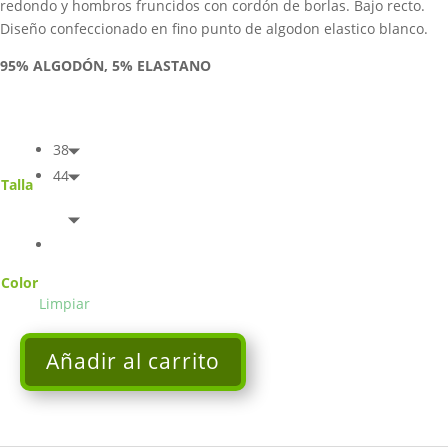
redondo y hombros fruncidos con cordón de borlas. Bajo recto.
Diseño confeccionado en fino punto de algodon elastico blanco.
95% ALGODÓN, 5% ELASTANO
38
44
Talla
Color
Limpiar
Añadir al carrito
Camiseta
blanca
con
hombros