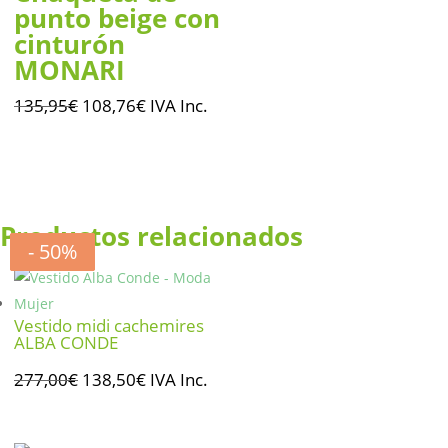
punto beige con
cinturón
MONARI
El
El
135,95
€
108,76
€
IVA Inc.
precio
precio
original
actual
era:
es:
135,95€.
108,76€.
Productos relacionados
- 50%
- 50%
- 50%
- 50%
Vestido midi cachemires
ALBA CONDE
El
El
277,00
€
138,50
€
IVA Inc.
precio
precio
original
actual