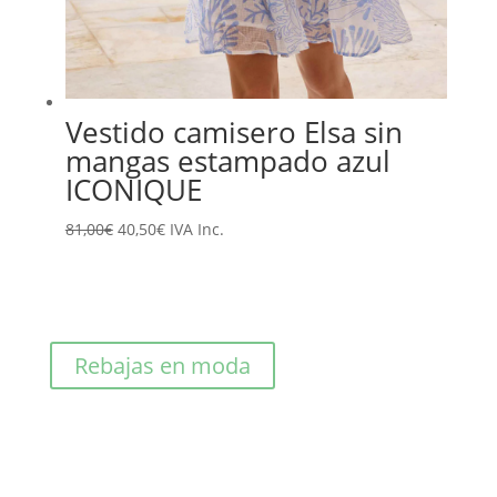
Vestido camisero Elsa sin
mangas estampado azul
ICONIQUE
El
El
81,00
€
40,50
€
IVA Inc.
precio
precio
original
actual
era:
es:
81,00€.
40,50€.
Rebajas en moda