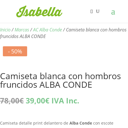
Inicio
/
Marcas
/
AC Alba Conde
/ Camiseta blanca con hombros
fruncidos ALBA CONDE
- 50%
Camiseta blanca con hombros
fruncidos ALBA CONDE
El
El
78,00
€
39,00
€
IVA Inc.
precio
precio
original
actual
era:
es:
Camiseta detalle print delantero de
Alba Conde
con escote
78,00€.
39,00€.