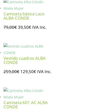
era:
es:
277,00€.
138,50€.
Camiseta básica Lazo
ALBA CONDE
El
El
79,00
€
39,50
€
IVA Inc.
precio
precio
original
actual
era:
es:
79,00€.
39,50€.
Vestido cuadros ALBA
CONDE
El
El
259,00
€
129,50
€
IVA Inc.
precio
precio
original
actual
era:
es:
259,00€.
129,50€.
Camiseta 601 AC ALBA
CONDE