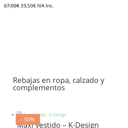
El
El
67,00
€
33,50
€
IVA Inc.
precio
precio
original
actual
era:
es:
67,00€.
33,50€.
Rebajas en ropa, calzado y
complementos
- 20%
- 20%
- 20%
- 20%
- 20%
- 20%
- 50%
- 50%
Maxi vestido – K-Design