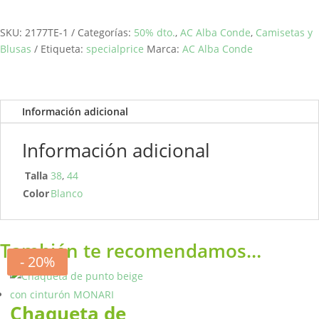
fruncidos
ALBA
SKU:
2177TE-1
Categorías:
50% dto.
,
AC Alba Conde
,
Camisetas y
CONDE
Blusas
Etiqueta:
specialprice
Marca:
AC Alba Conde
cantidad
Información adicional
Información adicional
Talla
38
,
44
Color
Blanco
También te recomendamos…
- 20%
Chaqueta de