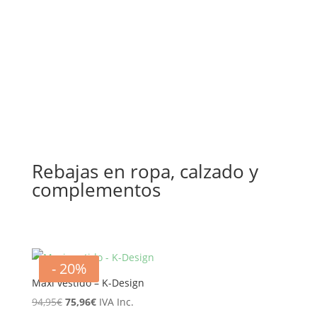
precio
precio
precio
precio
original
actual
original
actual
era:
es:
era:
es:
59,00€.
29,50€.
229,00€.
114,50€.
Rebajas en ropa, calzado y
complementos
- 20%
Maxi vestido – K-Design
El
El
94,95
€
75,96
€
IVA Inc.