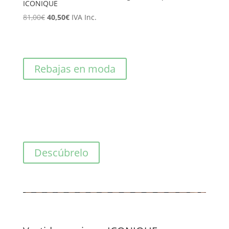
ICONIQUE
El
El
81,00
€
40,50
€
IVA Inc.
precio
precio
original
actual
era:
es:
Rebajas en moda
81,00€.
40,50€.
Descúbrelo