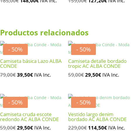
El
El
El
El
185,00
€
148,00
€
IVA Inc.
159,00
€
127,20
€
IVA Inc.
precio
precio
precio
precio
original
actual
original
actual
era:
es:
era:
es:
Productos relacionados
185,00€.
148,00€.
159,00€.
127,20€.
- 50%
- 50%
Camiseta básica Lazo ALBA
Camiseta detalle bordado
CONDE
tropic AC ALBA CONDE
El
El
El
El
79,00
€
39,50
€
IVA Inc.
59,00
€
29,50
€
IVA Inc.
precio
precio
precio
precio
original
actual
original
actual
era:
es:
era:
es:
- 50%
- 50%
79,00€.
39,50€.
59,00€.
29,50€.
Camiseta cruda escote
Vestido largo denim
redondo AC ALBA CONDE
bordado AC ALBA CONDE
El
El
El
El
59,00
€
29,50
€
IVA Inc.
229,00
€
114,50
€
IVA Inc.