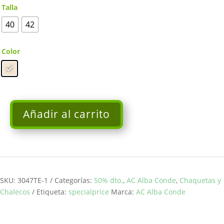
Talla
40
42
Color
Añadir al carrito
Americana
crudo
con
bolsillos
delanteros
ALBA
SKU:
3047TE-1
Categorías:
50% dto.
,
AC Alba Conde
,
Chaquetas y
CONDE
Chalecos
Etiqueta:
specialprice
Marca:
AC Alba Conde
cantidad