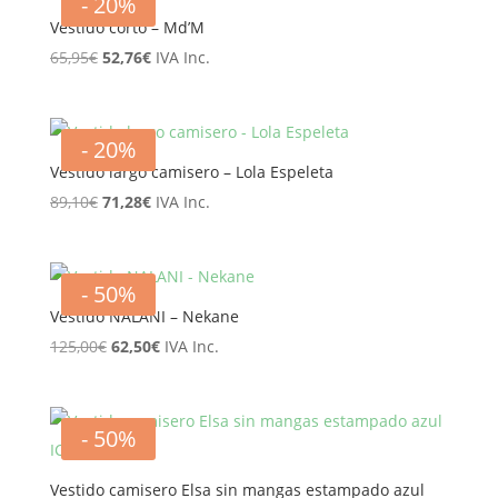
- 20%
135,95€.
108,76€.
Vestido corto – Md’M
El
El
65,95
€
52,76
€
IVA Inc.
precio
precio
original
actual
era:
es:
- 20%
65,95€.
52,76€.
Vestido largo camisero – Lola Espeleta
El
El
89,10
€
71,28
€
IVA Inc.
precio
precio
original
actual
era:
es:
- 50%
89,10€.
71,28€.
Vestido NALANI – Nekane
El
El
125,00
€
62,50
€
IVA Inc.
precio
precio
original
actual
era:
es:
- 50%
125,00€.
62,50€.
Vestido camisero Elsa sin mangas estampado azul