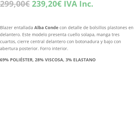
El
El
299,00
€
239,20
€
IVA Inc.
precio
precio
original
actual
era:
es:
Blazer entallada
Alba Conde
con detalle de bolsillos plastones en
299,00€.
239,20€.
delantero. Este modelo presenta cuello solapa, manga tres
cuartos, cierre central delantero con botonadura y bajo con
abertura posterior. Forro interior.
69% POLIÉSTER, 28% VISCOSA, 3% ELASTANO