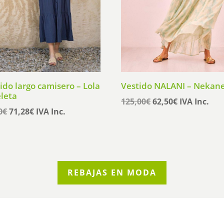
ido largo camisero – Lola
Vestido NALANI – Nekan
leta
El
El
125,00
€
62,50
€
IVA Inc.
El
El
0
€
71,28
€
IVA Inc.
precio
precio
precio
precio
original
actual
original
actual
era:
es:
era:
es:
125,00€.
62,50€.
89,10€.
71,28€.
REBAJAS EN MODA