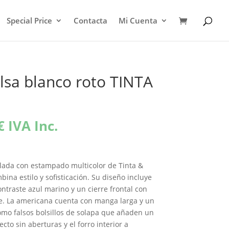
Special Price
Contacta
Mi Cuenta
sa blanco roto TINTA
El
€
IVA Inc.
precio
l
actual
es:
lada con estampado multicolor de Tinta &
€.
134,40€.
ina estilo y sofisticación. Su diseño incluye
ntraste azul marino y un cierre frontal con
ve. La americana cuenta con manga larga y un
como falsos bolsillos de solapa que añaden un
ecto sin aberturas y el forro interior a