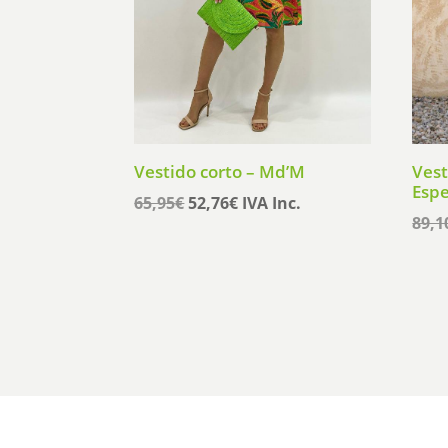
Vestido corto – Md’M
Vest
Espe
El
El
65,95
€
52,76
€
IVA Inc.
89,1
precio
precio
original
actual
era:
es:
65,95€.
52,76€.