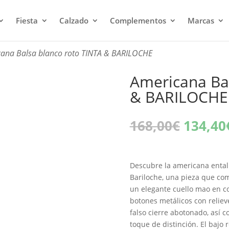
Fiesta
Calzado
Complementos
Marcas
cana Balsa blanco roto TINTA & BARILOCHE
Americana Bal
& BARILOCHE
El
168,00
€
134,40
precio
origina
era:
Descubre la americana ental
168,00
Bariloche, una pieza que comb
un elegante cuello mao en co
botones metálicos con relie
falso cierre abotonado, así 
toque de distinción. El bajo r