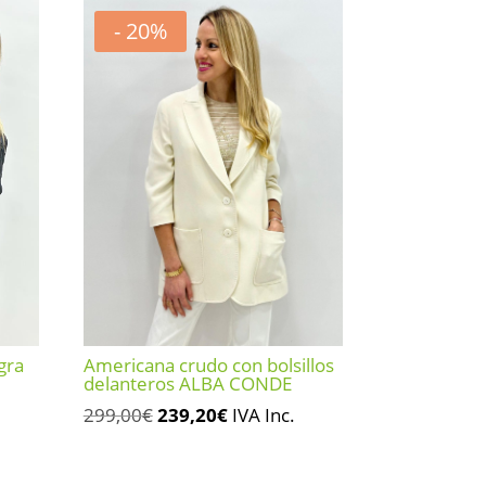
- 20%
Americana crudo con bolsillos
gra
delanteros ALBA CONDE
El
El
299,00
€
239,20
€
IVA Inc.
precio
precio
original
actual