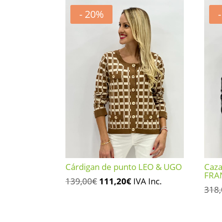
- 20%
Cárdigan de punto LEO & UGO
Caza
FRA
El
El
139,00
€
111,20
€
IVA Inc.
318
precio
precio
original
actual
era:
es: