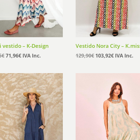
 vestido – K-Design
Vestido Nora City – K.mis
El
El
El
El
5
€
71,96
€
IVA Inc.
129,90
€
103,92
€
IVA Inc.
precio
precio
precio
precio
original
actual
original
actual
era:
es:
era:
es:
89,95€.
71,96€.
129,90€.
103,92€.