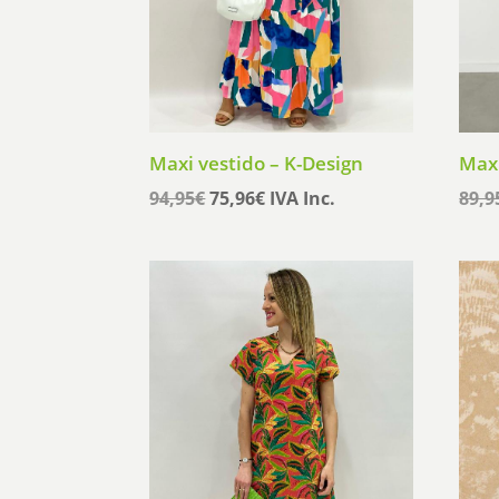
Maxi vestido – K-Design
Maxi
El
El
94,95
€
75,96
€
IVA Inc.
89,9
precio
precio
original
actual
era:
es:
94,95€.
75,96€.