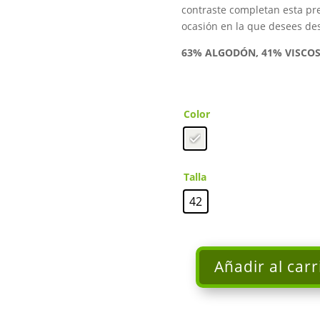
contraste completan esta pr
ocasión en la que desees des
63% ALGODÓN, 41% VISCO
Color
Talla
42
Añadir al carr
Americana
Balsa
blanco