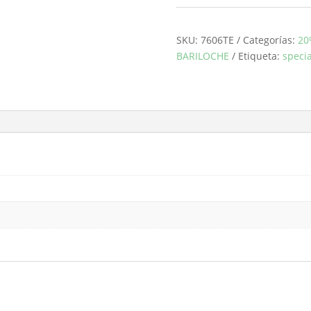
roto
TINTA
&
SKU:
7606TE
Categorías:
20
BARILOCHE
BARILOCHE
Etiqueta:
specia
cantidad