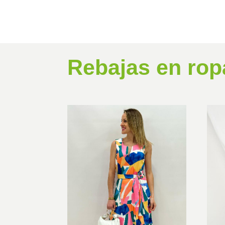
139,00€.
111,20€.
Rebajas en rop