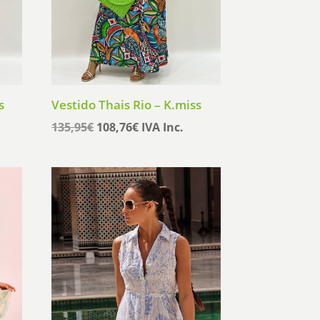
s
Vestido Thais Rio – K.miss
El
El
135,95
€
108,76
€
IVA Inc.
precio
precio
original
actual
era:
es:
135,95€.
108,76€.