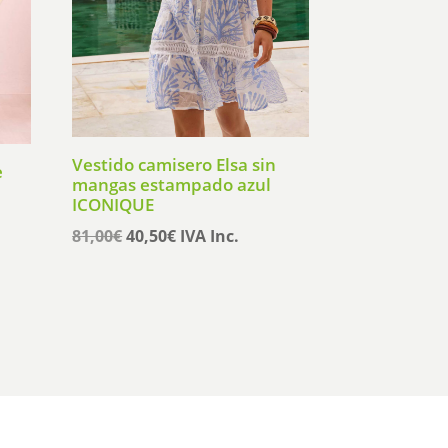
Vestido camisero Elsa sin
e
mangas estampado azul
ICONIQUE
El
El
81,00
€
40,50
€
IVA Inc.
precio
precio
original
actual
era:
es:
81,00€.
40,50€.