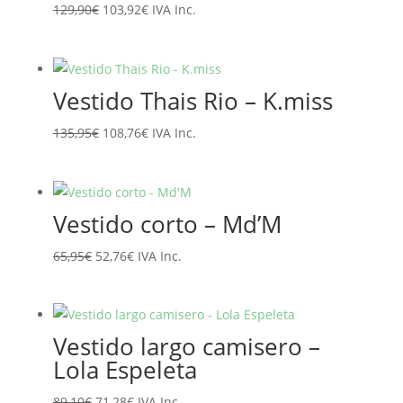
El
El
129,90
€
103,92
€
IVA Inc.
precio
precio
original
actual
era:
es:
Vestido Thais Rio – K.miss
129,90€.
103,92€.
El
El
135,95
€
108,76
€
IVA Inc.
precio
precio
original
actual
era:
es:
Vestido corto – Md’M
135,95€.
108,76€.
El
El
65,95
€
52,76
€
IVA Inc.
precio
precio
original
actual
era:
es:
Vestido largo camisero –
65,95€.
52,76€.
Lola Espeleta
El
El
89,10
€
71,28
€
IVA Inc.