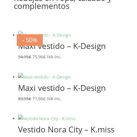
complementos
- 20%
- 20%
- 20%
- 20%
- 20%
- 20%
- 50%
- 50%
Maxi vestido – K-Design
El
El
94,95
€
75,96
€
IVA Inc.
precio
precio
original
actual
era:
es:
Maxi vestido – K-Design
94,95€.
75,96€.
El
El
89,95
€
71,96
€
IVA Inc.
precio
precio
original
actual
era:
es:
Vestido Nora City – K.miss
89,95€.
71,96€.