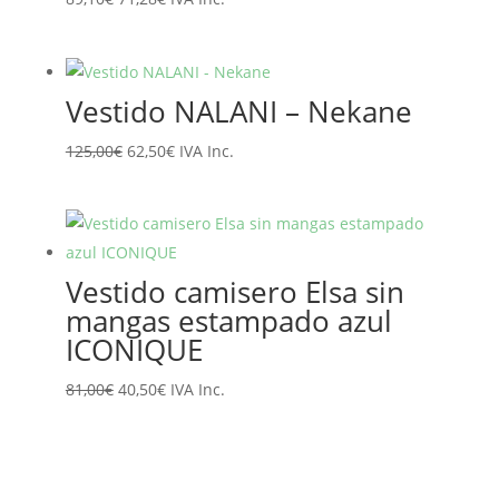
precio
precio
original
actual
era:
es:
Vestido NALANI – Nekane
89,10€.
71,28€.
El
El
125,00
€
62,50
€
IVA Inc.
precio
precio
original
actual
era:
es:
125,00€.
62,50€.
Vestido camisero Elsa sin
mangas estampado azul
ICONIQUE
El
El
81,00
€
40,50
€
IVA Inc.
precio
precio
original
actual
era:
es: