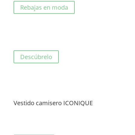
81,00€.
40,50€.
Rebajas en moda
Descúbrelo
Vestido camisero ICONIQUE