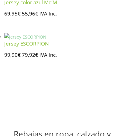
Jersey color azul Md’M
88,90€.
71,12€.
El
El
69,95
€
55,96
€
IVA Inc.
precio
precio
original
actual
era:
es:
Jersey ESCORPION
69,95€.
55,96€.
El
El
99,90
€
79,92
€
IVA Inc.
precio
precio
original
actual
era:
es:
99,90€.
79,92€.
Rebajas en ropa, calzado y