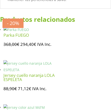
Productos relacionados
- 20%
- 20%
- 20%
- 20%
Parka FUEGO
El
El
368,00
€
294,40
€
IVA Inc.
precio
precio
original
actual
era:
es:
368,00€.
294,40€.
Jersey cuello naranja LOLA
ESPELETA
El
El
88,90
€
71,12
€
IVA Inc.
precio
precio
original
actual
era:
es: