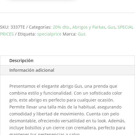
cantidad
SKU:
3337TE
Categorías:
20% dto.
,
Abrigos y Parkas
,
Gus
,
SPECIAL
PRICES
Etiqueta:
specialprice
Marca:
Gus
Descripción
Información adicional
Presentamos el elegante abrigo Gus, una prenda que
combina estilo y funcionalidad. Con un sofisticado color
gris, este abrigo es perfecto para cualquier ocasión.
Permite llevar una talla más de la habitual, asegurando
comodidad y libertad de movimiento. Cuenta con pelo
desmontable, ofreciendo versatilidad en tu look. Además,
incluye bolsillos y un cierre con cremallera, perfecto para
mantener tus pertenencias a salvo.