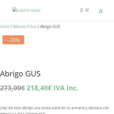
Inicio
/
Marcas
/
Gus
/ Abrigo GUS
- 20%
Abrigo GUS
El
El
273,00
€
218,40
€
IVA Inc.
precio
precio
original
actual
era:
es:
¡Haz de este abrigo una pieza clave en tu armario y destaca con
273,00€.
218,40€.
elegancia esta temporada!