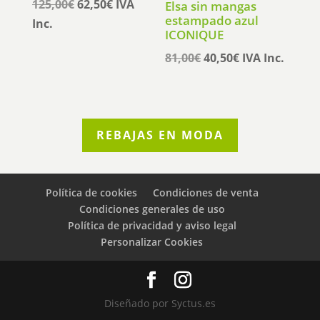
El
El
125,00
€
62,50
€
IVA
Elsa sin mangas
estampado azul
precio
precio
Inc.
ICONIQUE
original
actual
El
El
81,00
€
40,50
€
IVA Inc.
era:
es:
precio
precio
125,00€.
62,50€.
original
actual
era:
es:
81,00€.
40,50€.
REBAJAS EN MODA
Política de cookies
Condiciones de venta
Condiciones generales de uso
Política de privacidad y aviso legal
Personalizar Cookies
Diseñado por Syctus.es