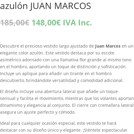
azulón JUAN MARCOS
El
El
185,00
€
148,00
€
IVA Inc.
precio
precio
original
actual
era:
es:
Descubre el precioso vestido largo ajustado de
Juan Marcos
en un
185,00€.
148,00€.
elegante color azulón. Este vestido destaca por su escote
asimétrico adornado con una llamativa flor grande al mismo tono
en el hombro, aportando un toque de distinción y sofisticación.
Incluye un aplique para añadir un tirante en el hombro
descubierto, brindándote versatilidad y comodidad adicional.
El diseño incluye una abertura lateral que añade un toque
sensual y facilita el movimiento, mientras que los volantes aportan
dinamismo y elegancia al conjunto. El cierre con cremallera lateral
asegura un ajuste perfecto y cómodo.
Ideal para cualquier ocasión especial, este vestido te hará
destacar con su diseño único y elegante. ¡Siéntete espectacular