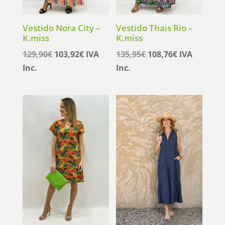
Vestido Nora City –
Vestido Thais Rio –
K.miss
K.miss
El
El
El
El
129,90
€
103,92
€
IVA
135,95
€
108,76
€
IVA
precio
precio
precio
precio
Inc.
Inc.
original
actual
original
actual
era:
es:
era:
es:
129,90€.
103,92€.
135,95€.
108,76€.