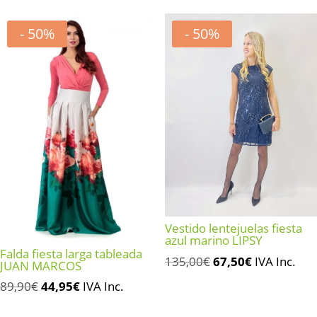
- 50%
- 50%
Vestido lentejuelas fiesta
azul marino LIPSY
Falda fiesta larga tableada
El
El
135,00
€
67,50
€
IVA Inc.
JUAN MARCOS
precio
precio
El
El
89,90
€
44,95
€
IVA Inc.
original
actual
precio
precio
era:
es: