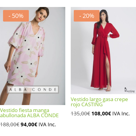
original
actual
135,00€.
67,50€.
era:
es:
- 50%
- 20%
89,90€.
44,95€.
Vestido largo gasa crepe
rojo CASTING
Vestido fiesta manga
El
El
135,00
€
108,00
€
IVA Inc.
abullonada ALBA CONDE
precio
precio
El
El
188,00
€
94,00
€
IVA Inc.
original
actual
precio
precio