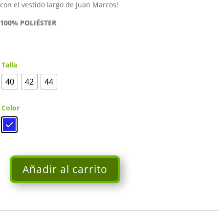
con el vestido largo de Juan Marcos!
100% POLIÉSTER
Talla
40
42
44
Color
Añadir al carrito
Vestido
asimétrico
flor
hombro