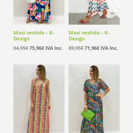
Maxi vestido – K-
Maxi vestido – K-
Design
Design
El
El
El
El
94,95
€
75,96
€
IVA Inc.
89,95
€
71,96
€
IVA Inc.
precio
precio
precio
precio
original
actual
original
actual
era:
es:
era:
es:
94,95€.
75,96€.
89,95€.
71,96€.