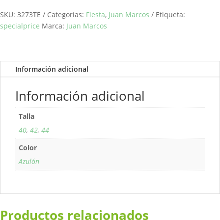
azulón
JUAN
SKU:
3273TE
Categorías:
Fiesta
,
Juan Marcos
Etiqueta:
MARCOS
specialprice
Marca:
Juan Marcos
cantidad
Información adicional
Información adicional
Talla
40
,
42
,
44
Color
Azulón
Productos relacionados