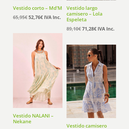
Vestido corto – Md’M
Vestido largo
camisero – Lola
El
El
65,95
€
52,76
€
IVA Inc.
Espeleta
precio
precio
El
El
89,10
€
71,28
€
IVA Inc.
original
actual
precio
precio
era:
es:
original
actual
65,95€.
52,76€.
era:
es:
89,10€.
71,28€.
Vestido NALANI –
Nekane
Vestido camisero