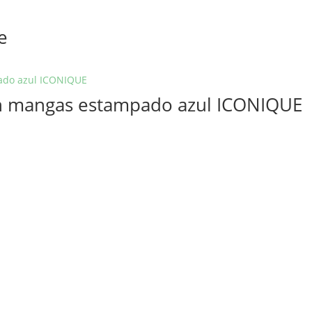
e
sin mangas estampado azul ICONIQUE