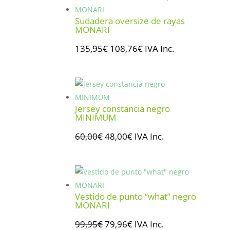
era:
es:
259,95€.
129,98€.
Sudadera oversize de rayas
MONARI
El
El
135,95
€
108,76
€
IVA Inc.
precio
precio
original
actual
era:
es:
135,95€.
108,76€.
Jersey constancia negro
MINIMUM
El
El
60,00
€
48,00
€
IVA Inc.
precio
precio
original
actual
era:
es:
60,00€.
48,00€.
Vestido de punto “what” negro
MONARI
El
El
99,95
€
79,96
€
IVA Inc.