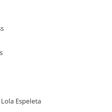
ss
s
 Lola Espeleta