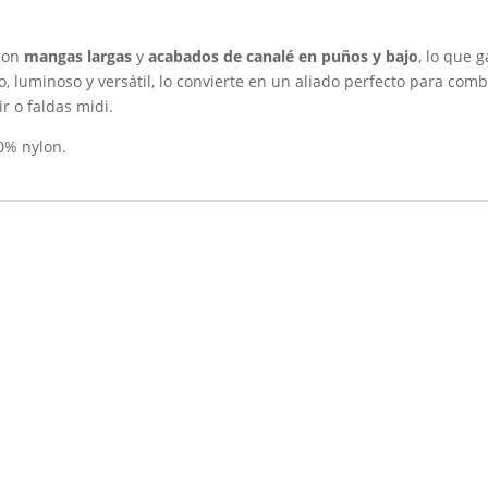
 con
mangas largas
y
acabados de canalé en puños y bajo
, lo que 
, luminoso y versátil, lo convierte en un aliado perfecto para co
r o faldas midi.
0% nylon.