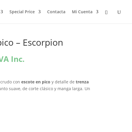
Special Price
Contacta
Mi Cuenta
pico – Escorpion
l
VA Inc.
recio
ctual
s:
 crudo con
escote en pico
y detalle de
trenza
9,92€.
nto suave, de corte clásico y manga larga. Un