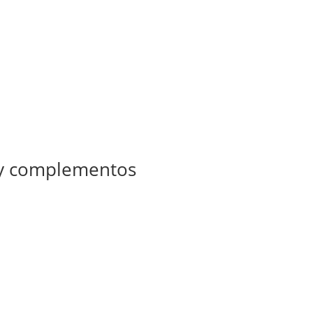
 y complementos