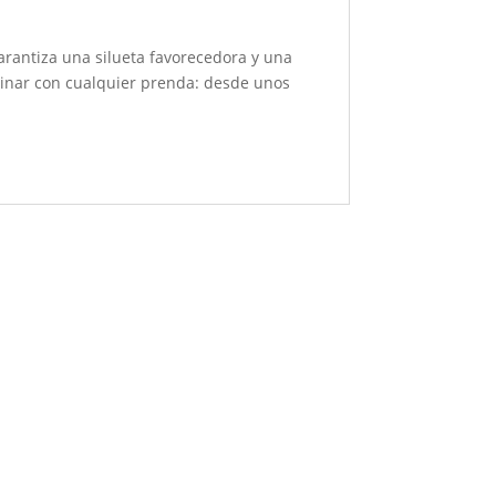
garantiza una silueta favorecedora y una
mbinar con cualquier prenda: desde unos