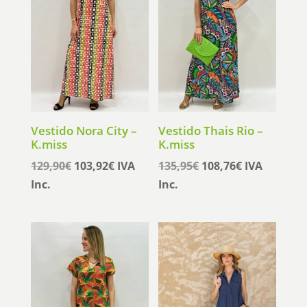
Vestido Nora City –
Vestido Thais Rio –
K.miss
K.miss
El
El
El
El
129,90
€
103,92
€
IVA
135,95
€
108,76
€
IVA
precio
precio
precio
precio
Inc.
Inc.
original
actual
original
actual
era:
es:
era:
es:
129,90€.
103,92€.
135,95€.
108,76€.