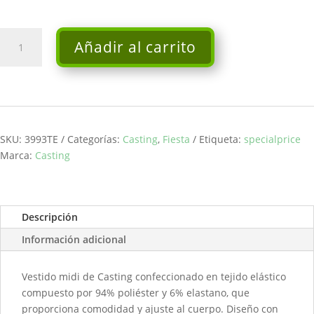
Vestido
Añadir al carrito
midi
verde
-
Casting
cantidad
SKU:
3993TE
Categorías:
Casting
,
Fiesta
Etiqueta:
specialprice
Marca:
Casting
Descripción
Información adicional
Vestido midi de Casting confeccionado en tejido elástico
compuesto por 94% poliéster y 6% elastano, que
proporciona comodidad y ajuste al cuerpo. Diseño con