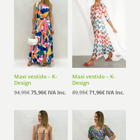
Maxi vestido – K-
Maxi vestido – K-
Design
Design
El
El
El
El
94,95
€
75,96
€
IVA Inc.
89,95
€
71,96
€
IVA Inc.
precio
precio
precio
precio
original
actual
original
actual
era:
es:
era:
es:
94,95€.
75,96€.
89,95€.
71,96€.