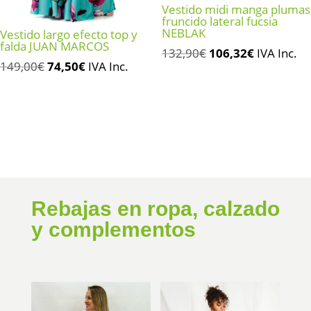
Vestido midi manga plumas
fruncido lateral fucsia
NEBLAK
Vestido largo efecto top y
falda JUAN MARCOS
El
El
132,90
€
106,32
€
IVA Inc.
El
El
149,00
€
74,50
€
IVA Inc.
precio
precio
precio
precio
original
actual
original
actual
era:
es:
era:
es:
132,90€.
106,32€.
149,00€.
74,50€.
Rebajas en ropa, calzado
y complementos