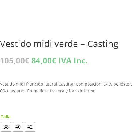
Vestido midi verde – Casting
El
El
105,00
€
84,00
€
IVA Inc.
precio
precio
original
actual
era:
es:
Vestido midi fruncido lateral Casting. Composición: 94% poliéster,
105,00€.
84,00€.
6% elastano. Cremallera trasera y forro interior.
Talla
38
40
42