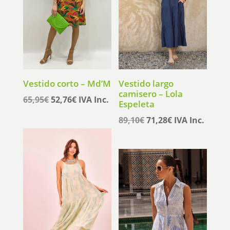
Vestido corto – Md’M
Vestido largo
camisero – Lola
El
El
65,95
€
52,76
€
IVA Inc.
Espeleta
precio
precio
El
El
89,10
€
71,28
€
IVA Inc.
original
actual
precio
precio
era:
es:
original
actual
65,95€.
52,76€.
era:
es:
89,10€.
71,28€.