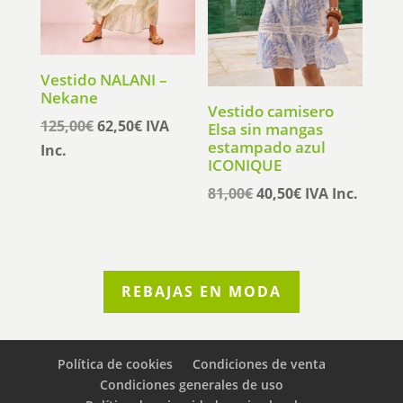
Vestido NALANI –
Nekane
Vestido camisero
El
El
125,00
€
62,50
€
IVA
Elsa sin mangas
estampado azul
precio
precio
Inc.
ICONIQUE
original
actual
El
El
81,00
€
40,50
€
IVA Inc.
era:
es:
precio
precio
125,00€.
62,50€.
original
actual
era:
es:
81,00€.
40,50€.
REBAJAS EN MODA
Política de cookies
Condiciones de venta
Condiciones generales de uso