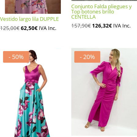
Conjunto Falda pliegues y
Top botones brillo
CENTELLA
Vestido largo lila DUPPLE
El
El
157,90
€
126,32
€
IVA Inc.
El
El
125,00
€
62,50
€
IVA Inc.
precio
precio
precio
precio
original
actual
original
actual
era:
es:
era:
es:
- 50%
- 20%
157,90€.
126,32€.
125,00€.
62,50€.