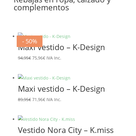
complementos
- 20%
- 20%
- 20%
- 20%
- 20%
- 20%
- 50%
- 50%
Maxi vestido – K-Design
El
El
94,95
€
75,96
€
IVA Inc.
precio
precio
original
actual
era:
es:
Maxi vestido – K-Design
94,95€.
75,96€.
El
El
89,95
€
71,96
€
IVA Inc.
precio
precio
original
actual
era:
es:
Vestido Nora City – K.miss
89,95€.
71,96€.