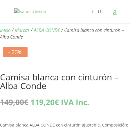
Inicio
/
Marcas
/
ALBA CONDE
/ Camisa blanca con cinturón –
Alba Conde
- 20%
Camisa blanca con cinturón –
Alba Conde
El
El
149,00
€
119,20
€
IVA Inc.
precio
precio
original
actual
era:
es:
Camisa blanca ALBA CONDE con cinturón ajustable. Composición:
149,00€.
119,20€.