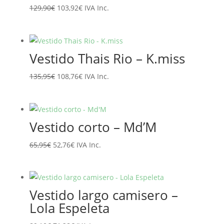
El
El
129,90
€
103,92
€
IVA Inc.
precio
precio
original
actual
era:
es:
Vestido Thais Rio – K.miss
129,90€.
103,92€.
El
El
135,95
€
108,76
€
IVA Inc.
precio
precio
original
actual
era:
es:
Vestido corto – Md’M
135,95€.
108,76€.
El
El
65,95
€
52,76
€
IVA Inc.
precio
precio
original
actual
era:
es:
Vestido largo camisero –
65,95€.
52,76€.
Lola Espeleta