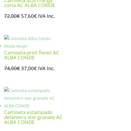
Camiseta azul manga
corta AC ALBA CONDE
El
El
72,00
€
57,60
€
IVA Inc.
precio
precio
original
actual
era:
es:
72,00€.
57,60€.
Camiseta print flores AC
ALBA CONDE
El
El
74,00
€
37,00
€
IVA Inc.
precio
precio
original
actual
era:
es:
74,00€.
37,00€.
Camiseta estampado
delantero star granate AC
ALBA CONDE