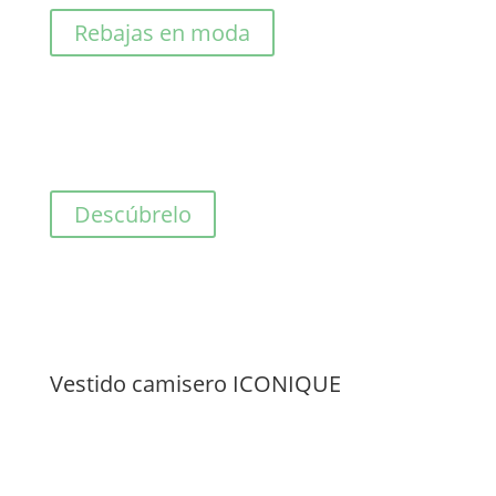
81,00€.
40,50€.
Rebajas en moda
Descúbrelo
Vestido camisero ICONIQUE