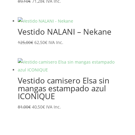
El
El
89,10
€
71,28
€
IVA Inc.
precio
precio
original
actual
era:
es:
Vestido NALANI – Nekane
89,10€.
71,28€.
El
El
125,00
€
62,50
€
IVA Inc.
precio
precio
original
actual
era:
es:
125,00€.
62,50€.
Vestido camisero Elsa sin
mangas estampado azul
ICONIQUE
El
El
81,00
€
40,50
€
IVA Inc.
precio
precio
original
actual
era:
es: