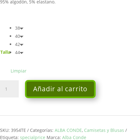
95% algodón, 5% elastano.
38
40
42
Talla
44
Limpiar
Camisa
Añadir al carrito
blanca
con
cinturón
-
Alba
Conde
SKU:
3954TE
Categorías:
ALBA CONDE
,
Camisetas y Blusas
cantidad
Etiqueta:
specialprice
Marca:
Alba Conde