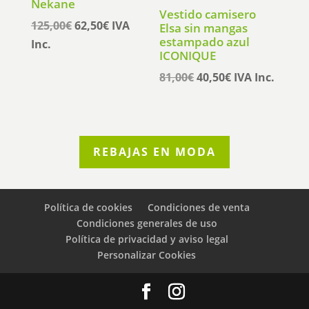
Nekane
Vestido camisero
El
El
125,00
€
62,50
€
IVA
Elsa sin mangas
estampado azul
precio
precio
Inc.
ICONIQUE
original
actual
El
El
81,00
€
40,50
€
IVA Inc.
era:
es:
precio
precio
125,00€.
62,50€.
original
actual
era:
es:
81,00€.
40,50€.
REBAJAS EN MODA
Política de cookies
Condiciones de venta
Condiciones generales de uso
Política de privacidad y aviso legal
Personalizar Cookies