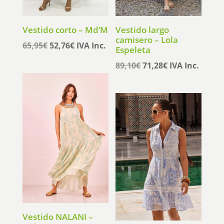
Vestido corto – Md’M
Vestido largo
camisero – Lola
El
El
65,95
€
52,76
€
IVA Inc.
Espeleta
precio
precio
El
El
89,10
€
71,28
€
IVA Inc.
original
actual
precio
precio
era:
es:
original
actual
65,95€.
52,76€.
era:
es:
89,10€.
71,28€.
Vestido NALANI –