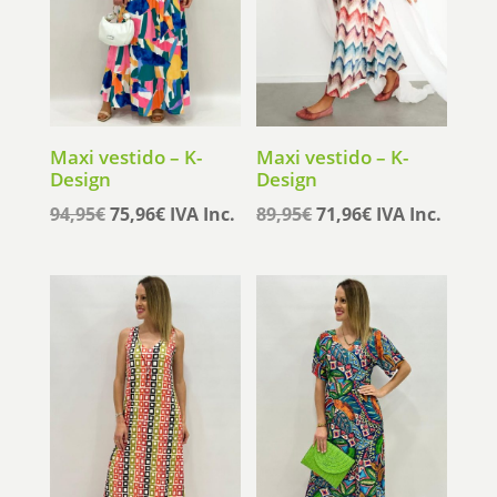
Maxi vestido – K-
Maxi vestido – K-
Design
Design
El
El
El
El
94,95
€
75,96
€
IVA Inc.
89,95
€
71,96
€
IVA Inc.
precio
precio
precio
precio
original
actual
original
actual
era:
es:
era:
es:
94,95€.
75,96€.
89,95€.
71,96€.