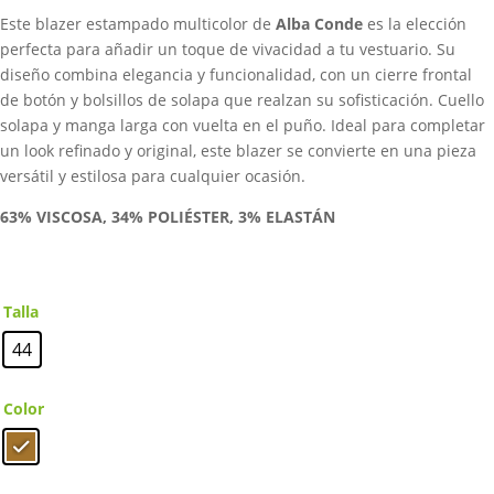
era:
es:
Este blazer estampado multicolor de
Alba Conde
es la elección
298,00€.
238,40€.
perfecta para añadir un toque de vivacidad a tu vestuario. Su
diseño combina elegancia y funcionalidad, con un cierre frontal
de botón y bolsillos de solapa que realzan su sofisticación. Cuello
solapa y manga larga con vuelta en el puño. Ideal para completar
un look refinado y original, este blazer se convierte en una pieza
versátil y estilosa para cualquier ocasión.
63% VISCOSA, 34% POLIÉSTER, 3% ELASTÁN
Talla
44
Color