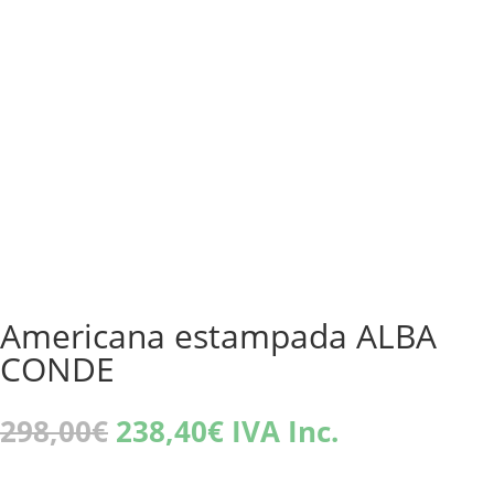
Americana estampada ALBA
CONDE
El
El
298,00
€
238,40
€
IVA Inc.
precio
precio
original
actual