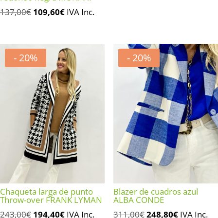
precio
precio
El
El
137,00
€
109,60
€
IVA Inc.
original
actual
precio
precio
era:
es:
original
actual
318,00€.
159,00€.
era:
es:
- 20%
- 20%
137,00€.
109,60€.
Chaqueta larga de punto
Blazer de cuadros azul
Throw-over FRANK LYMAN
ALBA CONDE
El
El
El
El
243,00
€
194,40
€
IVA Inc.
311,00
€
248,80
€
IVA Inc.