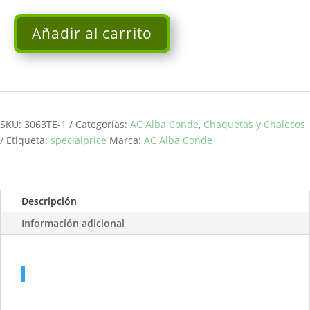
Añadir al carrito
Americana
estampada
ALBA
CONDE
cantidad
SKU:
3063TE-1
Categorías:
AC Alba Conde
,
Chaquetas y Chalecos
Etiqueta:
specialprice
Marca:
AC Alba Conde
Descripción
Información adicional