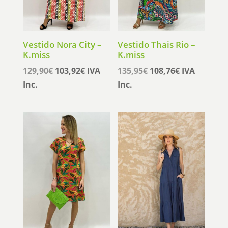
Vestido Nora City –
Vestido Thais Rio –
K.miss
K.miss
El
El
El
El
129,90
€
103,92
€
IVA
135,95
€
108,76
€
IVA
precio
precio
precio
precio
Inc.
Inc.
original
actual
original
actual
era:
es:
era:
es:
129,90€.
103,92€.
135,95€.
108,76€.