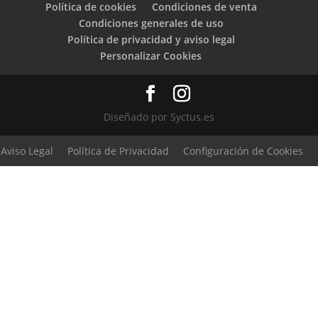
230,00€.
184,00€.
Política de cookies
Condiciones de venta
Condiciones generales de uso
Política de privacidad y aviso legal
Personalizar Cookies
Diseñado por Syctus.es
Aviso Legal
Política de Privacidad
Configuración de Cookies