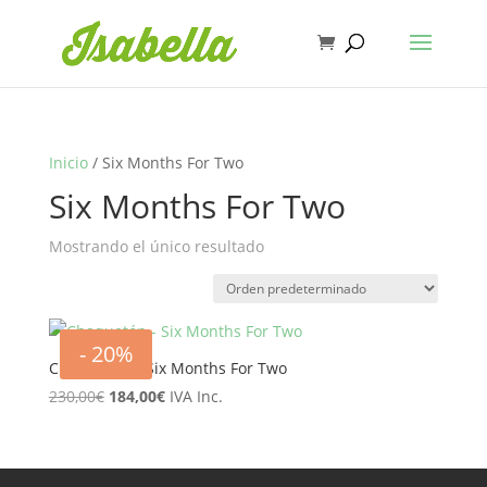
Inicio
/ Six Months For Two
Six Months For Two
Mostrando el único resultado
- 20%
Chaquetón – Six Months For Two
El
El
230,00
€
184,00
€
IVA Inc.
precio
precio
original
actual
era:
es: