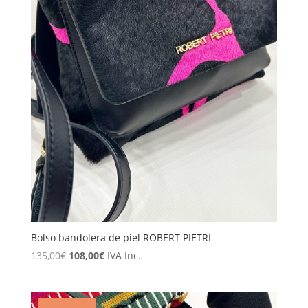
Bolso bandolera de piel ROBERT PIETRI
El
El
135,00
€
108,00
€
IVA Inc.
precio
precio
original
actual
era:
es: