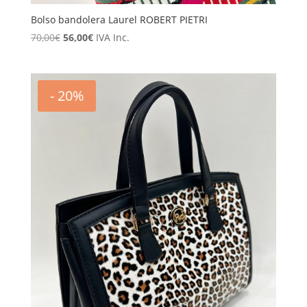
Bolso bandolera Laurel ROBERT PIETRI
El
El
70,00
€
56,00
€
IVA Inc.
precio
precio
original
actual
era:
es:
- 20%
70,00€.
56,00€.