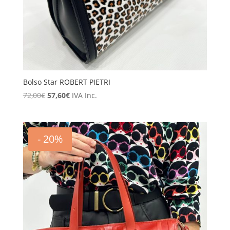
Bolso Star ROBERT PIETRI
El
El
72,00
€
57,60
€
IVA Inc.
precio
precio
original
actual
era:
es:
- 20%
72,00€.
57,60€.