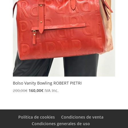
Bolso Vanity Bowling ROBERT PIETRI
El
El
200,00
€
160,00
€
IVA Inc.
precio
precio
original
actual
era:
es:
200,00€.
160,00€.
Política de cookies
Condiciones de venta
Condiciones generales de uso