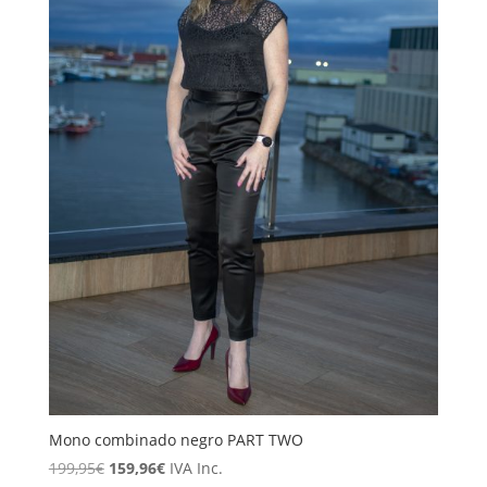
Mono combinado negro PART TWO
El
El
199,95
€
159,96
€
IVA Inc.