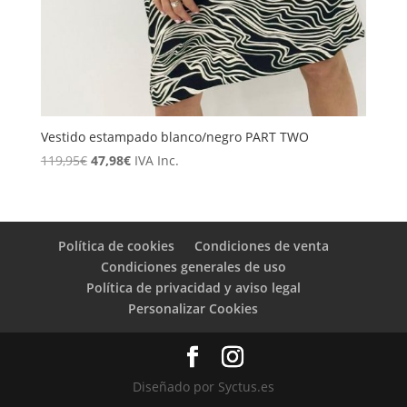
Vestido estampado blanco/negro PART TWO
El
El
119,95
€
47,98
€
IVA Inc.
precio
precio
original
actual
era:
es:
119,95€.
47,98€.
Política de cookies
Condiciones de venta
Condiciones generales de uso
Política de privacidad y aviso legal
Personalizar Cookies
Diseñado por Syctus.es