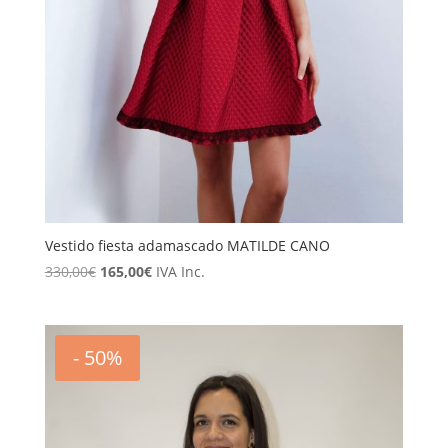
Vestido fiesta adamascado MATILDE CANO
El
El
330,00
€
165,00
€
IVA Inc.
precio
precio
original
actual
era:
es:
- 50%
330,00€.
165,00€.