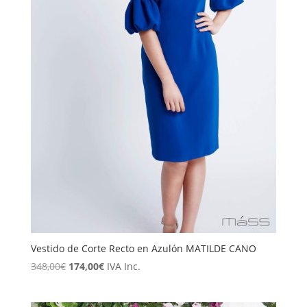
Vestido de Corte Recto en Azulón MATILDE CANO
El
El
348,00
€
174,00
€
IVA Inc.
precio
precio
original
actual