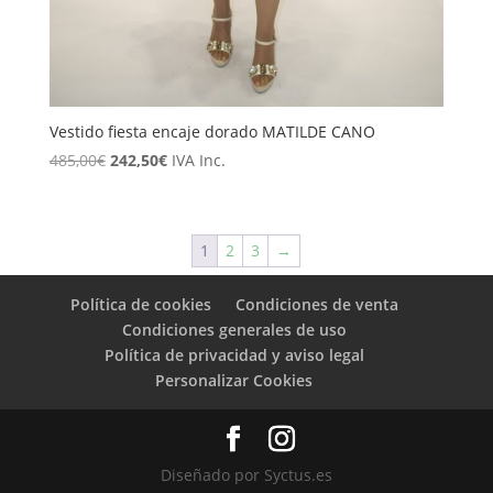
Vestido fiesta encaje dorado MATILDE CANO
El
El
485,00
€
242,50
€
IVA Inc.
precio
precio
original
actual
era:
es:
1
2
3
→
485,00€.
242,50€.
Política de cookies
Condiciones de venta
Condiciones generales de uso
Política de privacidad y aviso legal
Personalizar Cookies
Diseñado por Syctus.es