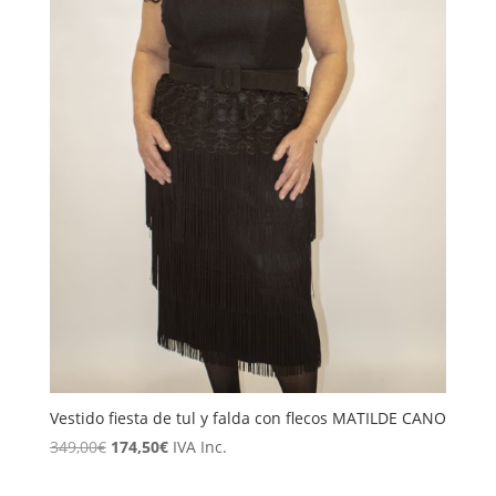
Vestido fiesta de tul y falda con flecos MATILDE CANO
El
El
349,00
€
174,50
€
IVA Inc.
precio
precio