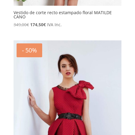
Vestido de corte recto estampado floral MATILDE
CANO
El
El
349,00
€
174,50
€
IVA Inc.
precio
precio
original
actual
era:
es:
- 50%
349,00€.
174,50€.