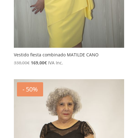
Vestido fiesta combinado MATILDE CANO
El
El
338,00
€
169,00
€
IVA Inc.
precio
precio
original
actual
era:
es:
- 50%
338,00€.
169,00€.