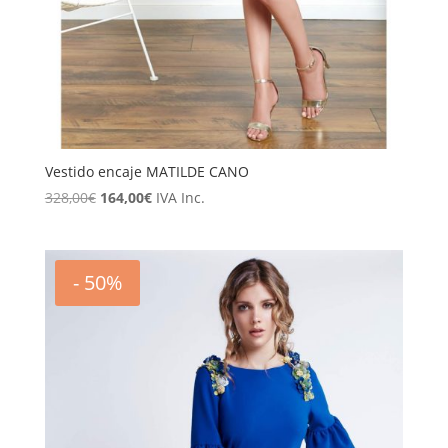
Vestido encaje MATILDE CANO
El
El
328,00
€
164,00
€
IVA Inc.
precio
precio
original
actual
era:
es:
- 50%
328,00€.
164,00€.