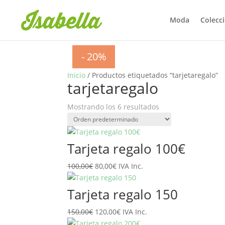
Moda
Colecc
- 20%
- 20%
- 20%
- 20%
- 20%
- 20%
Inicio
/ Productos etiquetados “tarjetaregalo”
tarjetaregalo
Mostrando los 6 resultados
Tarjeta regalo 100€
El
El
100,00
€
80,00
€
IVA Inc.
precio
precio
original
actual
Tarjeta regalo 150
era:
es:
El
El
150,00
€
100,00€.
120,00
80,00€.
€
IVA Inc.
precio
precio