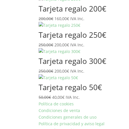
original
actual
Tarjeta regalo 200€
era:
es:
El
El
200,00
€
150,00€.
160,00
€
120,00€.
IVA Inc.
precio
precio
original
actual
Tarjeta regalo 250€
era:
es:
El
El
250,00
€
200,00€.
200,00
€
160,00€.
IVA Inc.
precio
precio
original
actual
Tarjeta regalo 300€
era:
es:
El
El
250,00
€
250,00€.
200,00
€
200,00€.
IVA Inc.
precio
precio
original
actual
Tarjeta regalo 50€
era:
es:
El
El
50,00
€
40,00
250,00€.
€
IVA Inc.
200,00€.
precio
precio
Política de cookies
original
actual
Condiciones de venta
era:
es:
Condiciones generales de uso
50,00€.
40,00€.
Política de privacidad y aviso legal