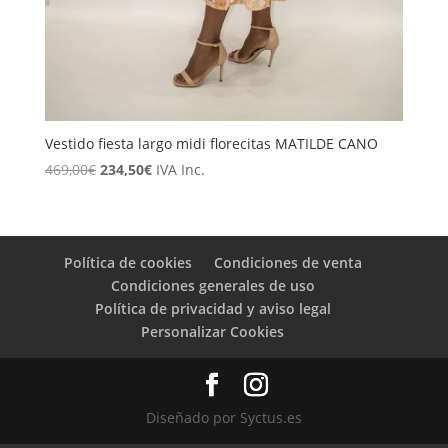
Vestido fiesta largo midi florecitas MATILDE CANO
El
El
469,00
€
234,50
€
IVA Inc.
precio
precio
original
actual
era:
es:
469,00€.
234,50€.
Política de cookies
Condiciones de venta
Condiciones generales de uso
Política de privacidad y aviso legal
Personalizar Cookies
Diseñado por Syctus.es