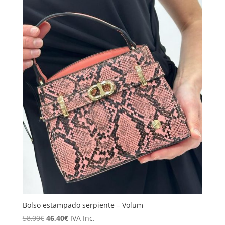
Bolso estampado serpiente – Volum
El
El
58,00
€
46,40
€
IVA Inc.