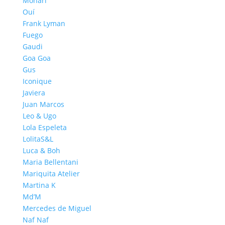
Monari
Ouí
Frank Lyman
Fuego
Gaudi
Goa Goa
Gus
Iconique
Javiera
Juan Marcos
Leo & Ugo
Lola Espeleta
LolitaS&L
Luca & Boh
Maria Bellentani
Mariquita Atelier
Martina K
Md’M
Mercedes de Miguel
Naf Naf