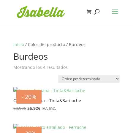
Inicio
/ Color del producto / Burdeos
Burdeos
Mostrando los 4 resultados
- 20%
Camisa Fabiana – Tinta&Bariloche
El
El
69,90
€
55,92
€
IVA Inc.
precio
precio
original
actual
era:
es: