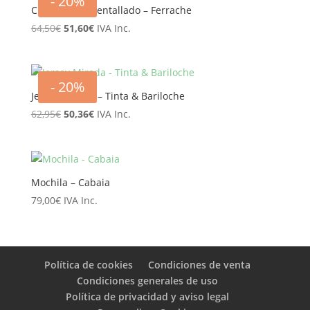
- 20%
69,90€.
55,92€.
Chaleco corto entallado – Ferrache
El
El
64,50
€
51,60
€
IVA Inc.
precio
precio
original
actual
era:
es:
- 20%
64,50€.
51,60€.
Jersey Mirada – Tinta & Bariloche
El
El
62,95
€
50,36
€
IVA Inc.
precio
precio
original
actual
era:
es:
62,95€.
50,36€.
Mochila – Cabaia
79,00
€
IVA Inc.
Política de cookies
Condiciones de venta
Condiciones generales de uso
Política de privacidad y aviso legal