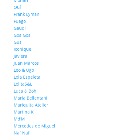
Monari
Ouí
Frank Lyman
Fuego
Gaudi
Goa Goa
Gus
Iconique
Javiera
Juan Marcos
Leo & Ugo
Lola Espeleta
LolitaS&L
Luca & Boh
Maria Bellentani
Mariquita Atelier
Martina K
Md’M
Mercedes de Miguel
Naf Naf